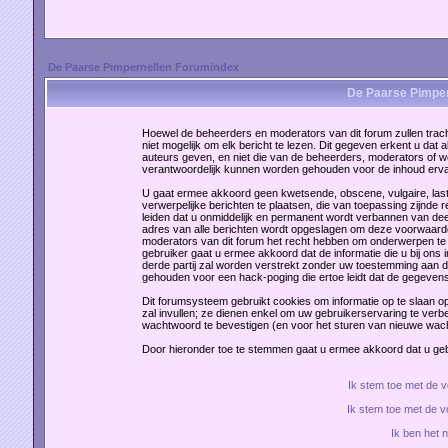
De Paarse Pimpernellen Forumindex
De Paarse Pimper
Hoewel de beheerders en moderators van dit forum zullen tracht
niet mogelijk om elk bericht te lezen. Dit gegeven erkent u dat 
auteurs geven, en niet die van de beheerders, moderators of 
verantwoordelijk kunnen worden gehouden voor de inhoud erv
U gaat ermee akkoord geen kwetsende, obscene, vulgaire, laste
verwerpelijke berichten te plaatsen, die van toepassing zijnde 
leiden dat u onmiddelijk en permanent wordt verbannen van dee
adres van alle berichten wordt opgeslagen om deze voorwaard
moderators van dit forum het recht hebben om onderwerpen te ve
gebruiker gaat u ermee akkoord dat de informatie die u bij ons
derde partij zal worden verstrekt zonder uw toestemming aan 
gehouden voor een hack-poging die ertoe leidt dat de gegevens
Dit forumsysteem gebruikt cookies om informatie op te slaan op
zal invullen; ze dienen enkel om uw gebruikerservaring te verbe
wachtwoord te bevestigen (en voor het sturen van nieuwe wac
Door hieronder toe te stemmen gaat u ermee akkoord dat u g
Ik stem toe met de
Ik stem toe met de 
Ik ben het 