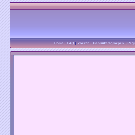
Home
|
FAQ
|
Zoeken
|
Gebruikersgroepen
|
Regi