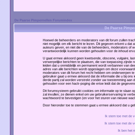
De Paarse Pimpernellen Forumindex
De Paarse Pimper
Hoewel de beheerders en moderators van dit forum zullen tracht
niet mogelijk om elk bericht te lezen. Dit gegeven erkent u dat 
auteurs geven, en niet die van de beheerders, moderators of 
verantwoordelijk kunnen worden gehouden voor de inhoud erv
U gaat ermee akkoord geen kwetsende, obscene, vulgaire, laste
verwerpelijke berichten te plaatsen, die van toepassing zijnde 
leiden dat u onmiddelijk en permanent wordt verbannen van dee
adres van alle berichten wordt opgeslagen om deze voorwaard
moderators van dit forum het recht hebben om onderwerpen te ve
gebruiker gaat u ermee akkoord dat de informatie die u bij ons
derde partij zal worden verstrekt zonder uw toestemming aan 
gehouden voor een hack-poging die ertoe leidt dat de gegevens
Dit forumsysteem gebruikt cookies om informatie op te slaan op
zal invullen; ze dienen enkel om uw gebruikerservaring te verbe
wachtwoord te bevestigen (en voor het sturen van nieuwe wac
Door hieronder toe te stemmen gaat u ermee akkoord dat u g
Ik stem toe met de
Ik stem toe met de 
Ik ben het 