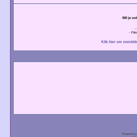
Wil je oo
-
- Fil
Klik hier om onmidde
Powered by