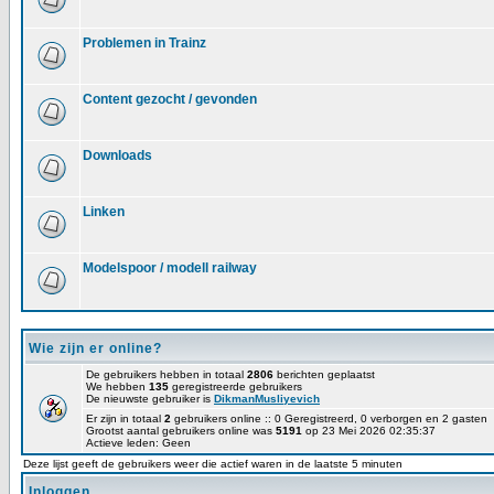
Problemen in Trainz
Content gezocht / gevonden
Downloads
Linken
Modelspoor / modell railway
Wie zijn er online?
De gebruikers hebben in totaal
2806
berichten geplaatst
We hebben
135
geregistreerde gebruikers
De nieuwste gebruiker is
DikmanMusliyevich
Er zijn in totaal
2
gebruikers online :: 0 Geregistreerd, 0 verborgen en 2 gasten
Grootst aantal gebruikers online was
5191
op 23 Mei 2026 02:35:37
Actieve leden: Geen
Deze lijst geeft de gebruikers weer die actief waren in de laatste 5 minuten
Inloggen