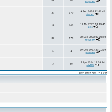
rosydam
9 Feb 2024 12:41:44
27
170
Jeroen
17 Mrt 2025 13:13:45
19
103
pinij
30 Dec 2023 03:25:49
37
178
rosydam
20 Dec 2023 20:10:19
1
4
poorters
3 Apr 2024 18:08:14
3
38
olaf99
Tijden zijn in GMT + 1 uur