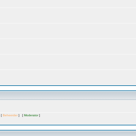
 [
Beheerder
] [
Moderator
]