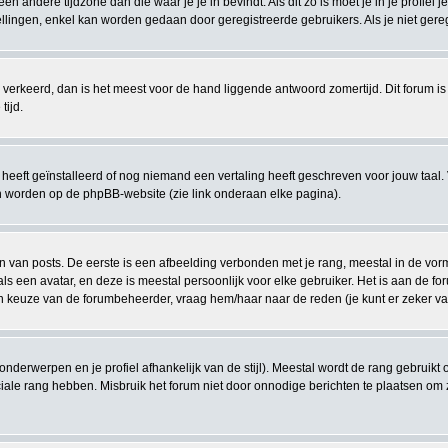
 een andere tijdzone dan die waar je je in bevindt. Als dit zo is moet je in je profiel j
lingen, enkel kan worden gedaan door geregistreerde gebruikers. Als je niet geregist
eeds verkeerd, dan is het meest voor de hand liggende antwoord zomertijd. Dit forum
tijd.
eeft geïnstalleerd of nog niemand een vertaling heeft geschreven voor jouw taal. 
en worden op de phpBB-website (zie link onderaan elke pagina).
van posts. De eerste is een afbeelding verbonden met je rang, meestal in de vorm v
s een avatar, en deze is meestal persoonlijk voor elke gebruiker. Het is aan de 
en keuze van de forumbeheerder, vraag hem/haar naar de reden (je kunt er zeker van
 onderwerpen en je profiel afhankelijk van de stijl). Meestal wordt de rang gebrui
le rang hebben. Misbruik het forum niet door onnodige berichten te plaatsen om zo