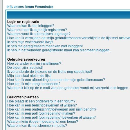
influencers forum Forumindex
Login en registratie
Waarom kan ik niet inloggen?
Waarom moet ik eigenlijk registreren?
Waarom word ik automatisch uitgelogd?
Hoe kan ik vermijden dat mijn gebruikersnaam verschijnt in de lijst met actiev
Ik ben mijn wachtwoord kwijt!
Ik heb me geregistreerd maar kan niet inloggen!
Ik heb in het verleden geregistreerd maar kan niet meer inloggen!
Gebruikersvoorkeuren
Hoe verander ik mijn instellingen?
De tijden zijn niet juist!
Ik veranderde de tijdzone en de tijd is nog steeds fout!
Mijn taal staat niet in de lijst!
Hoe kan ik een afbeelding tonen onder mijn gebruikersnaam?
Hoe kan ik mijn rang aanpassen?
Waneer ik klik op de e-mail van een gebruiker wordt mij verzocht in te loggen
Berichten plaatsen
Hoe plaats ik een onderwerp in een forum?
Hoe kan ik een bericht bewerken of wissen?
Hoe kan ik een onderschrift toevoegen aan mijn bericht?
Hoe kan ik een poll (opiniepeiling) maken?
Hoe kan ik een poll (opiniepeiling) bewerken of wissen?
Waarom krijg ik geen toegang tot een forum?
Waarom kan ik niet stemmen in polls?