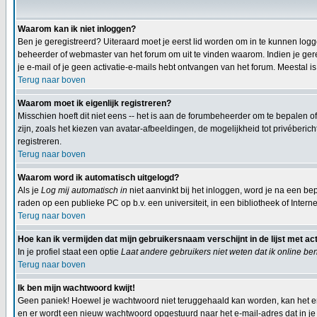
Waarom kan ik niet inloggen?
Ben je geregistreerd? Uiteraard moet je eerst lid worden om in te kunnen logge
beheerder of webmaster van het forum om uit te vinden waarom. Indien je gereg
je e-mail of je geen activatie-e-mails hebt ontvangen van het forum. Meestal is
Terug naar boven
Waarom moet ik eigenlijk registreren?
Misschien hoeft dit niet eens -- het is aan de forumbeheerder om te bepalen of
zijn, zoals het kiezen van avatar-afbeeldingen, de mogelijkheid tot privéberi
registreren.
Terug naar boven
Waarom word ik automatisch uitgelogd?
Als je
Log mij automatisch in
niet aanvinkt bij het inloggen, word je na een bep
raden op een publieke PC op b.v. een universiteit, in een bibliotheek of Interne
Terug naar boven
Hoe kan ik vermijden dat mijn gebruikersnaam verschijnt in de lijst met ac
In je profiel staat een optie
Laat andere gebruikers niet weten dat ik online be
Terug naar boven
Ik ben mijn wachtwoord kwijt!
Geen paniek! Hoewel je wachtwoord niet teruggehaald kan worden, kan het e
en er wordt een nieuw wachtwoord opgestuurd naar het e-mail-adres dat in je p