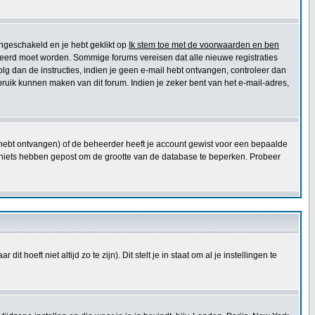
ingeschakeld en je hebt geklikt op
Ik stem toe met de voorwaarden en ben
ctiveerd moet worden. Sommige forums vereisen dat alle nieuwe registraties
olg dan de instructies, indien je geen e-mail hebt ontvangen, controleer dan
ruik kunnen maken van dit forum. Indien je zeker bent van het e-mail-adres,
e hebt ontvangen) of de beheerder heeft je account gewist voor een bepaalde
 die niets hebben gepost om de grootte van de database te beperken. Probeer
t hoeft niet altijd zo te zijn). Dit stelt je in staat om al je instellingen te