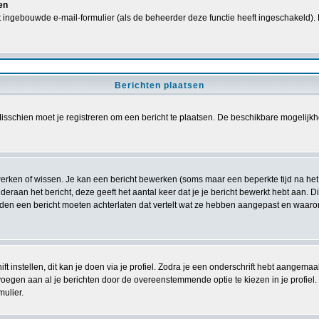
en
 ingebouwde e-mail-formulier (als de beheerder deze functie heeft ingeschakeld).
Berichten plaatsen
sschien moet je registreren om een bericht te plaatsen. De beschikbare mogelijkh
ewerken of wissen. Je kan een bericht bewerken (soms maar een beperkte tijd na he
deraan het bericht, deze geeft het aantal keer dat je je bericht bewerkt hebt aan. 
ouden een bericht moeten achterlaten dat vertelt wat ze hebben aangepast en waar
t instellen, dit kan je doen via je profiel. Zodra je een onderschrift hebt aangemaa
voegen aan al je berichten door de overeenstemmende optie te kiezen in je profiel. Z
mulier.