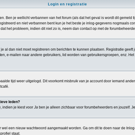
Login en registratie
n. Ben je wellicht verbannen van het forum (als dat het geval is wordt dit gemeld 
istreerd en niet verbannen bent kun je het beste je inlog-gegevens nogmaals contr
 dat het probleem, indien dit niet zo is, neem dan contact op met de forumbeheerder
 je al dan niet moet registreren om berichten te kunnen plaatsen. Registratie geeft
chten, e-mailen naar andere gebruikers, lid worden van gebruikersgroepen, enz. Het
aalde tijd weer uitgelogd. Dit voorkomt misbruik van je account door iemand anders. I
tcafé.
tieve leden?
n
, indien je kiest voor
Ja
ben je alleen zichbaar voor forumbeheerders en jouzelf. Je
r wel een nieuw wachtwoord aangemaakt worden. Ga om dit te doen naar de Inlog-
rofiel staat.