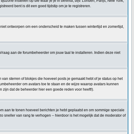
e tijdzone instellen op die waar je je in bevindt, bijv. Londen, Parijs, New York,
reerd bent is dit een goed tijdstip om je te registreren.
 is niet ontworpen om een onderscheid te maken tussen wintertijd en zomertijd,
Vraag aan de forumbeheerder om jouw taal te installeren. Indien deze niet
an sterren of blokjes die hoeveel posts je gemaakt hebt of je status op het
forumbeheerder om avatars toe te staan en de wijze waarop avatars kunnen
 zijn dat de beheerder hier een goede reden voor heeft!).
kt om aan te tonen hoeveel berichten je hebt geplaatst en om sommige speciale
 sneller van rang te verhogen -- hierdoor is het mogelijk dat de moderator of