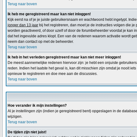
Terug naar boven
Ik heb me geregistreerd maar kan niet inloggen!
Kijk eerst na of je je juiste gebruikersnaam en wachtwoord hebt ingetypt. Ind
jonger dan 13 jaar
bij het registreren, dan moet je de instructies volgen die j
worden geactiveerd, of door uzelf of door de forumbeheerder voordat je kan inl
dat het ingevulde adres klopt. Een van de redenen waarom activatie wordt geb
neem dan contact op met de beheerder.
Terug naar boven
Ik heb in het verleden geregistreerd maar kan niet meer inloggen!
De meest aannemelijke redenen hiervoor zijn: je hebt een onjuiste gebruikers
reden. Indien het laatste het geval is, kan dit misschien zijn omdat je nooit 
opnieuw te registreren en doe mee aan de discussies.
Terug naar boven
Hoe verander ik mijn instellingen?
Al je instellingen zijn (indien je geregistreerd bent) opgeslagen in de databa
wijzigen.
Terug naar boven
De tijden zijn niet juist!