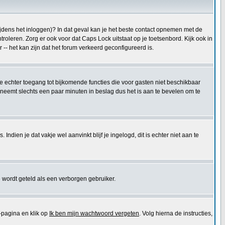
tijdens het inloggen)? In dat geval kan je het beste contact opnemen met de
oleren. Zorg er ook voor dat Caps Lock uitstaat op je toetsenbord. Kijk ook in
 -- het kan zijn dat het forum verkeerd geconfigureerd is.
 je echter toegang tot bijkomende functies die voor gasten niet beschikbaar
 neemt slechts een paar minuten in beslag dus het is aan te bevelen om te
ndien je dat vakje wel aanvinkt blijf je ingelogd, dit is echter niet aan te
 wordt geteld als een verborgen gebruiker.
pagina en klik op
Ik ben mijn wachtwoord vergeten
. Volg hierna de instructies,