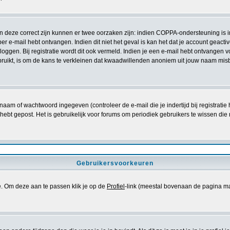
ien deze correct zijn kunnen er twee oorzaken zijn: indien COPPA-ondersteuning is 
e per e-mail hebt ontvangen. Indien dit niet het geval is kan het dat je account gea
oggen. Bij registratie wordt dit ook vermeld. Indien je een e-mail hebt ontvangen v
ruikt, is om de kans te verkleinen dat kwaadwillenden anoniem uit jouw naam misb
naam of wachtwoord ingegeven (controleer de e-mail die je indertijd bij registrati
iets hebt gepost. Het is gebruikelijk voor forums om periodiek gebruikers te wissen
Gebruikersvoorkeuren
se. Om deze aan te passen klik je op de
Profiel
-link (meestal bovenaan de pagina maar di