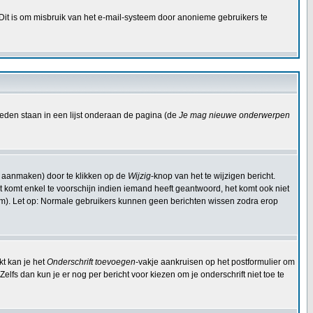
 Dit is om misbruik van het e-mail-systeem door anonieme gebruikers te
eden staan in een lijst onderaan de pagina (de
Je mag nieuwe onderwerpen
t aanmaken) door te klikken op de
Wijzig
-knop van het te wijzigen bericht.
Dit komt enkel te voorschijn indien iemand heeft geantwoord, het komt ook niet
om). Let op: Normale gebruikers kunnen geen berichten wissen zodra erop
kt kan je het
Onderschrift toevoegen
-vakje aankruisen op het postformulier om
elfs dan kun je er nog per bericht voor kiezen om je onderschrift niet toe te