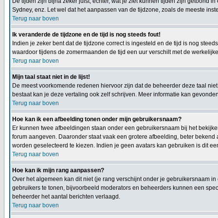
De tijden zijn bijna zeker juist, echter, wat je ziet kunnen tijden zijn getoond in
Sydney, enz. Let wel dat het aanpassen van de tijdzone, zoals de meeste instel
Terug naar boven
Ik veranderde de tijdzone en de tijd is nog steeds fout!
Indien je zeker bent dat de tijdzone correct is ingesteld en de tijd is nog st
waardoor tijdens de zomermaanden de tijd een uur verschilt met de werkelijke 
Terug naar boven
Mijn taal staat niet in de lijst!
De meest voorkomende redenen hiervoor zijn dat de beheerder deze taal niet h
bestaat kan je deze vertaling ook zelf schrijven. Meer informatie kan gevond
Terug naar boven
Hoe kan ik een afbeelding tonen onder mijn gebruikersnaam?
Er kunnen twee afbeeldingen staan onder een gebruikersnaam bij het bekijken 
forum aangeven. Daaronder staat vaak een grotere afbeelding, beter bekend al
worden geselecteerd te kiezen. Indien je geen avatars kan gebruiken is dit e
Terug naar boven
Hoe kan ik mijn rang aanpassen?
Over het algemeen kan dit niet (je rang verschijnt onder je gebruikersnaam in
gebruikers te tonen, bijvoorbeeld moderators en beheerders kunnen een specia
beheerder het aantal berichten verlaagd.
Terug naar boven