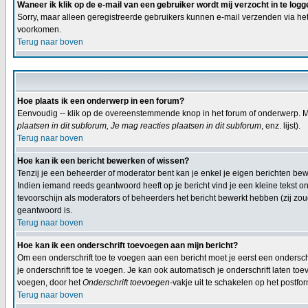
Waneer ik klik op de e-mail van een gebruiker wordt mij verzocht in te logg
Sorry, maar alleen geregistreerde gebruikers kunnen e-mail verzenden via het
voorkomen.
Terug naar boven
Hoe plaats ik een onderwerp in een forum?
Eenvoudig -- klik op de overeenstemmende knop in het forum of onderwerp. Mi
plaatsen in dit subforum, Je mag reacties plaatsen in dit subforum
, enz. lijst).
Terug naar boven
Hoe kan ik een bericht bewerken of wissen?
Tenzij je een beheerder of moderator bent kan je enkel je eigen berichten b
Indien iemand reeds geantwoord heeft op je bericht vind je een kleine tekst on
tevoorschijn als moderators of beheerders het bericht bewerkt hebben (zij z
geantwoord is.
Terug naar boven
Hoe kan ik een onderschrift toevoegen aan mijn bericht?
Om een onderschrift toe te voegen aan een bericht moet je eerst een onderschif
je onderschrift toe te voegen. Je kan ook automatisch je onderschrift laten toe
voegen, door het
Onderschrift toevoegen
-vakje uit te schakelen op het postfor
Terug naar boven