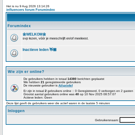
Het is nu 9 Aug 2026 13:14:26
influencers forum Forumindex
Forumindex
🌼WELKOM🌼
svp lezen, vóór je meeschrijft en/of meeleest.
Inactieve leden 👋🏼
Wie zijn er online?
De gebruikers hebben in totaal
14380
berichten geplaatst
We hebben
21
geregistreerde gebruikers
De nieuwste gebruiker is
Aif-prinfef
Er zijn in totaal
2
gebruikers online :: 0 Geregistreerd, 0 verborgen en 2 gasten
Grootst aantal gebruikers online was
40
op 10 Nov 2025 08:57:07
Actieve leden: Geen
Deze lijst geeft de gebruikers weer die actief waren in de laatste 5 minuten
Inloggen
Gebruikersnaam: