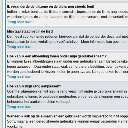
Ik veranderde de tijdzone en de tijd is nog steeds fout!
Indien je zeker bent dat de tijdzone correct is ingesteld en de tijd is nog st
waardoor tijdens de zomermaanden de tijd een uur verschilt met de werkelijke 
Terug naar boven
Mijn taal staat niet in de lijst!
De meest voorkomende redenen hiervoor zijn dat de beheerder deze taal niet h
bestaat kan je deze vertaling ook zelf schrijven. Meer informatie kan gevond
Terug naar boven
Hoe kan ik een afbeelding tonen onder mijn gebruikersnaam?
Er kunnen twee afbeeldingen staan onder een gebruikersnaam bij het bekijken 
forum aangeven. Daaronder staat vaak een grotere afbeelding, beter bekend al
worden geselecteerd te kiezen. Indien je geen avatars kan gebruiken is dit e
Terug naar boven
Hoe kan ik mijn rang aanpassen?
Over het algemeen kan dit niet (je rang verschijnt onder je gebruikersnaam in
gebruikers te tonen, bijvoorbeeld moderators en beheerders kunnen een specia
beheerder het aantal berichten verlaagd.
Terug naar boven
Waneer ik klik op de e-mail van een gebruiker wordt mij verzocht in te logg
Sorry, maar alleen geregistreerde gebruikers kunnen e-mail verzenden via het
voorkomen.