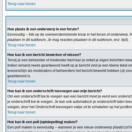
Terug naar boven
Hoe plaats ik een onderwerp in een forum?
Eenvoudig -- klik op de overeenstemmende knop in het forum of onderwerp. Mi
plaatsen in dit subforum, Je mag reacties plaatsen in dit subforum
, enz. lijst).
Terug naar boven
Hoe kan ik een bericht bewerken of wissen?
Tenzij je een beheerder of moderator bent kan je enkel je eigen berichten b
Indien iemand reeds geantwoord heeft op je bericht vind je een kleine tekst on
tevoorschijn als moderators of beheerders het bericht bewerkt hebben (zij z
geantwoord is.
Terug naar boven
Hoe kan ik een onderschrift toevoegen aan mijn bericht?
Om een onderschrift toe te voegen aan een bericht moet je eerst een onderschif
je onderschrift toe te voegen. Je kan ook automatisch je onderschrift laten toe
voegen, door het
Onderschrift toevoegen
-vakje uit te schakelen op het postfor
Terug naar boven
Hoe kan ik een poll (opiniepeiling) maken?
Een poll maken is eenvoudig -- wanneer je een nieuw onderwerp plaatst (of het