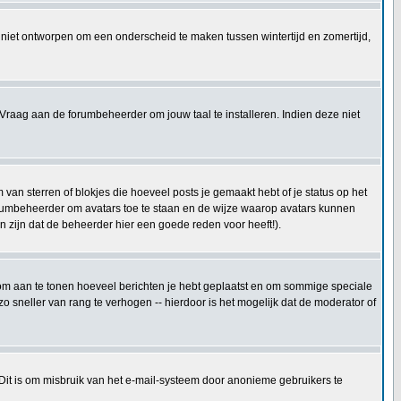
 is niet ontworpen om een onderscheid te maken tussen wintertijd en zomertijd,
Vraag aan de forumbeheerder om jouw taal te installeren. Indien deze niet
an sterren of blokjes die hoeveel posts je gemaakt hebt of je status op het
forumbeheerder om avatars toe te staan en de wijze waarop avatars kunnen
 zijn dat de beheerder hier een goede reden voor heeft!).
kt om aan te tonen hoeveel berichten je hebt geplaatst en om sommige speciale
 sneller van rang te verhogen -- hierdoor is het mogelijk dat de moderator of
 Dit is om misbruik van het e-mail-systeem door anonieme gebruikers te