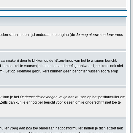
eden staan in een lijst onderaan de pagina (de
Je mag nieuwe onderwerpen
t aanmaken) door te klikken op de
Wijzig
-knop van het te wijzigen bericht.
Dit komt enkel te voorschijn indien iemand heeft geantwoord, het komt ook niet
om). Let op: Normale gebruikers kunnen geen berichten wissen zodra erop
kt kan je het
Onderschrift toevoegen
-vakje aankruisen op het postformulier om
elfs dan kun je er nog per bericht voor kiezen om je onderschrift niet toe te
mulier
Voeg een poll toe
onderaan het postformulier. Indien je dit niet ziet heb