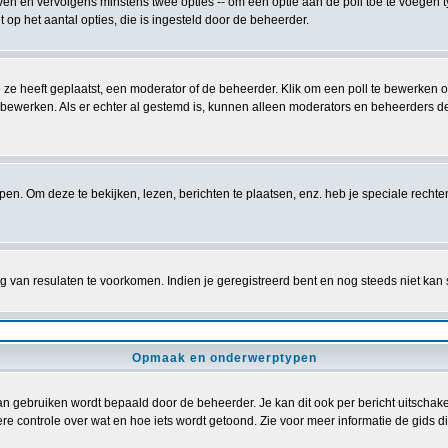
ven en vervolgens minstens twee opties -- om een optie aan de poll toe te voegen ty
et op het aantal opties, die is ingesteld door de beheerder.
 ze heeft geplaatst, een moderator of de beheerder. Klik om een poll te bewerken 
f bewerken. Als er echter al gestemd is, kunnen alleen moderators en beheerders d
. Om deze te bekijken, lezen, berichten te plaatsen, enz. heb je speciale recht
 van resulaten te voorkomen. Indien je geregistreerd bent en nog steeds niet kan
Opmaak en onderwerptypen
gebruiken wordt bepaald door de beheerder. Je kan dit ook per bericht uitschakel
re controle over wat en hoe iets wordt getoond. Zie voor meer informatie de gids die