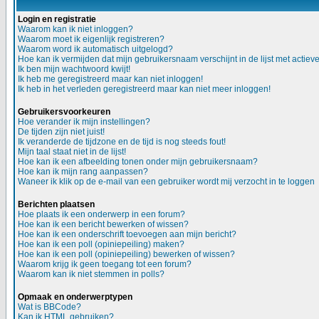
Login en registratie
Waarom kan ik niet inloggen?
Waarom moet ik eigenlijk registreren?
Waarom word ik automatisch uitgelogd?
Hoe kan ik vermijden dat mijn gebruikersnaam verschijnt in de lijst met actiev
Ik ben mijn wachtwoord kwijt!
Ik heb me geregistreerd maar kan niet inloggen!
Ik heb in het verleden geregistreerd maar kan niet meer inloggen!
Gebruikersvoorkeuren
Hoe verander ik mijn instellingen?
De tijden zijn niet juist!
Ik veranderde de tijdzone en de tijd is nog steeds fout!
Mijn taal staat niet in de lijst!
Hoe kan ik een afbeelding tonen onder mijn gebruikersnaam?
Hoe kan ik mijn rang aanpassen?
Waneer ik klik op de e-mail van een gebruiker wordt mij verzocht in te loggen
Berichten plaatsen
Hoe plaats ik een onderwerp in een forum?
Hoe kan ik een bericht bewerken of wissen?
Hoe kan ik een onderschrift toevoegen aan mijn bericht?
Hoe kan ik een poll (opiniepeiling) maken?
Hoe kan ik een poll (opiniepeiling) bewerken of wissen?
Waarom krijg ik geen toegang tot een forum?
Waarom kan ik niet stemmen in polls?
Opmaak en onderwerptypen
Wat is BBCode?
Kan ik HTML gebruiken?