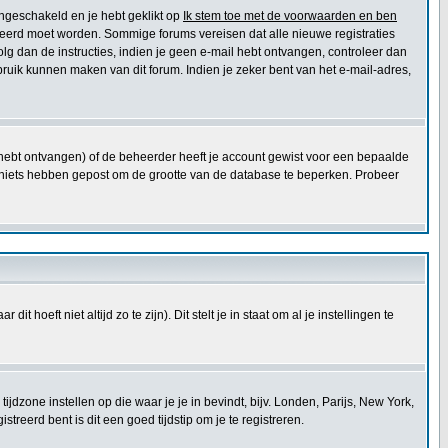
ingeschakeld en je hebt geklikt op
Ik stem toe met de voorwaarden en ben
ctiveerd moet worden. Sommige forums vereisen dat alle nieuwe registraties
olg dan de instructies, indien je geen e-mail hebt ontvangen, controleer dan
ruik kunnen maken van dit forum. Indien je zeker bent van het e-mail-adres,
e hebt ontvangen) of de beheerder heeft je account gewist voor een bepaalde
 die niets hebben gepost om de grootte van de database te beperken. Probeer
t hoeft niet altijd zo te zijn). Dit stelt je in staat om al je instellingen te
e tijdzone instellen op die waar je je in bevindt, bijv. Londen, Parijs, New York,
reerd bent is dit een goed tijdstip om je te registreren.