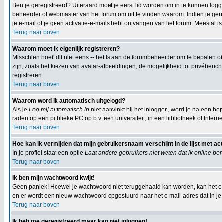
Ben je geregistreerd? Uiteraard moet je eerst lid worden om in te kunnen logge
beheerder of webmaster van het forum om uit te vinden waarom. Indien je gereg
je e-mail of je geen activatie-e-mails hebt ontvangen van het forum. Meestal is
Terug naar boven
Waarom moet ik eigenlijk registreren?
Misschien hoeft dit niet eens -- het is aan de forumbeheerder om te bepalen of
zijn, zoals het kiezen van avatar-afbeeldingen, de mogelijkheid tot privéberi
registreren.
Terug naar boven
Waarom word ik automatisch uitgelogd?
Als je
Log mij automatisch in
niet aanvinkt bij het inloggen, word je na een bep
raden op een publieke PC op b.v. een universiteit, in een bibliotheek of Interne
Terug naar boven
Hoe kan ik vermijden dat mijn gebruikersnaam verschijnt in de lijst met ac
In je profiel staat een optie
Laat andere gebruikers niet weten dat ik online be
Terug naar boven
Ik ben mijn wachtwoord kwijt!
Geen paniek! Hoewel je wachtwoord niet teruggehaald kan worden, kan het e
en er wordt een nieuw wachtwoord opgestuurd naar het e-mail-adres dat in je p
Terug naar boven
Ik heb me geregistreerd maar kan niet inloggen!