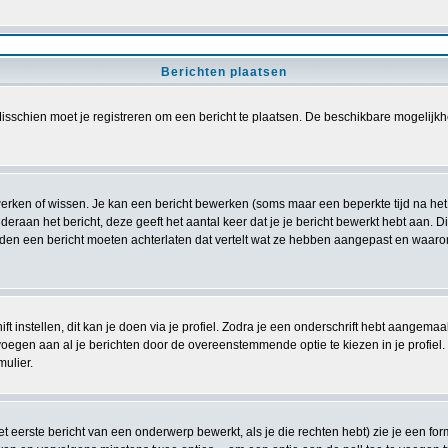
Berichten plaatsen
sschien moet je registreren om een bericht te plaatsen. De beschikbare mogelijkh
ewerken of wissen. Je kan een bericht bewerken (soms maar een beperkte tijd na he
deraan het bericht, deze geeft het aantal keer dat je je bericht bewerkt hebt aan. 
ouden een bericht moeten achterlaten dat vertelt wat ze hebben aangepast en waar
t instellen, dit kan je doen via je profiel. Zodra je een onderschrift hebt aangemaa
voegen aan al je berichten door de overeenstemmende optie te kiezen in je profiel. Z
mulier.
 eerste bericht van een onderwerp bewerkt, als je die rechten hebt) zie je een for