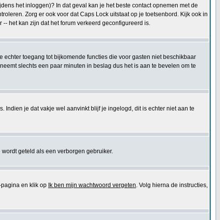
tijdens het inloggen)? In dat geval kan je het beste contact opnemen met de
oleren. Zorg er ook voor dat Caps Lock uitstaat op je toetsenbord. Kijk ook in
 -- het kan zijn dat het forum verkeerd geconfigureerd is.
 je echter toegang tot bijkomende functies die voor gasten niet beschikbaar
 neemt slechts een paar minuten in beslag dus het is aan te bevelen om te
ndien je dat vakje wel aanvinkt blijf je ingelogd, dit is echter niet aan te
 wordt geteld als een verborgen gebruiker.
pagina en klik op
Ik ben mijn wachtwoord vergeten
. Volg hierna de instructies,