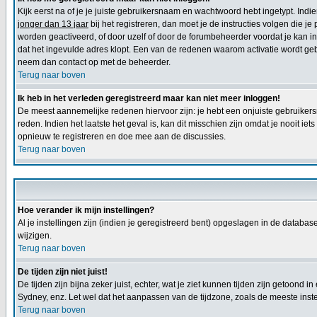
Kijk eerst na of je je juiste gebruikersnaam en wachtwoord hebt ingetypt. Ind
jonger dan 13 jaar
bij het registreren, dan moet je de instructies volgen die j
worden geactiveerd, of door uzelf of door de forumbeheerder voordat je kan inl
dat het ingevulde adres klopt. Een van de redenen waarom activatie wordt geb
neem dan contact op met de beheerder.
Terug naar boven
Ik heb in het verleden geregistreerd maar kan niet meer inloggen!
De meest aannemelijke redenen hiervoor zijn: je hebt een onjuiste gebruikers
reden. Indien het laatste het geval is, kan dit misschien zijn omdat je nooit 
opnieuw te registreren en doe mee aan de discussies.
Terug naar boven
Hoe verander ik mijn instellingen?
Al je instellingen zijn (indien je geregistreerd bent) opgeslagen in de databa
wijzigen.
Terug naar boven
De tijden zijn niet juist!
De tijden zijn bijna zeker juist, echter, wat je ziet kunnen tijden zijn getoond in
Sydney, enz. Let wel dat het aanpassen van de tijdzone, zoals de meeste instel
Terug naar boven