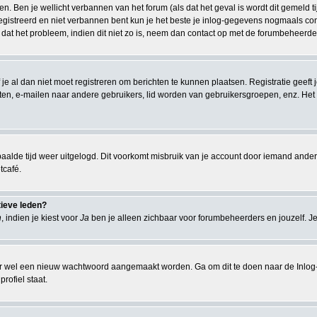
n. Ben je wellicht verbannen van het forum (als dat het geval is wordt dit gemeld 
istreerd en niet verbannen bent kun je het beste je inlog-gegevens nogmaals contr
 dat het probleem, indien dit niet zo is, neem dan contact op met de forumbeheerder
 je al dan niet moet registreren om berichten te kunnen plaatsen. Registratie geeft
chten, e-mailen naar andere gebruikers, lid worden van gebruikersgroepen, enz. Het
aalde tijd weer uitgelogd. Dit voorkomt misbruik van je account door iemand anders. I
tcafé.
tieve leden?
n
, indien je kiest voor
Ja
ben je alleen zichbaar voor forumbeheerders en jouzelf. Je
r wel een nieuw wachtwoord aangemaakt worden. Ga om dit te doen naar de Inlog-
rofiel staat.