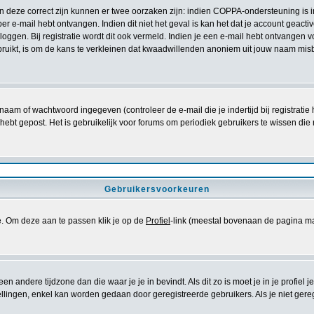
ien deze correct zijn kunnen er twee oorzaken zijn: indien COPPA-ondersteuning is 
e per e-mail hebt ontvangen. Indien dit niet het geval is kan het dat je account gea
oggen. Bij registratie wordt dit ook vermeld. Indien je een e-mail hebt ontvangen v
ruikt, is om de kans te verkleinen dat kwaadwillenden anoniem uit jouw naam misb
naam of wachtwoord ingegeven (controleer de e-mail die je indertijd bij registrati
iets hebt gepost. Het is gebruikelijk voor forums om periodiek gebruikers te wissen
Gebruikersvoorkeuren
se. Om deze aan te passen klik je op de
Profiel
-link (meestal bovenaan de pagina maar di
 een andere tijdzone dan die waar je je in bevindt. Als dit zo is moet je in je profiel j
lingen, enkel kan worden gedaan door geregistreerde gebruikers. Als je niet geregist