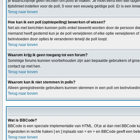
je waarschijnlijk geen rechten om polls te maken. Je moet eerst een titel opge
tijdslimiet instellen voor de poll, 0 voor een eeuwig geldige poll. Er is een limi
Terug naar boven
Hoe kan ik een poll (opiniepeiling) bewerken of wissen?
Net als met berichten kunnen polls enkel bewerkt worden door de persoon die
niemand heeft gestemd kun je de poll verwijderen of elke optie verwijderen o
beïnvloeden door opties te veranderen terwijl de poll loopt.
Terug naar boven
Waarom krijg ik geen toegang tot een forum?
Sommige forums kunnen voorbehouden zijn aan bepaalde gebruikers of groepen
contact op met hen.
Terug naar boven
Waarom kan ik niet stemmen in polls?
Alleen geregistreerde gebruikers kunnen stemmen in een poll om beïnvloeding
Terug naar boven
Wat is BBCode?
BBCode is een speciale implementatie van HTML. Of je al dan niet BBCode kan 
ingesloten in rechte haken [ en ] inplaats van < en > en BBCode geeft een bete
Terug naar boven