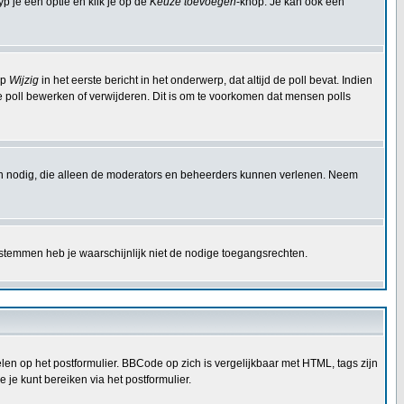
p je een optie en klik je op de
Keuze toevoegen
-knop. Je kan ook een
op
Wijzig
in het eerste bericht in het onderwerp, dat altijd de poll bevat. Indien
e poll bewerken of verwijderen. Dit is om te voorkomen dat mensen polls
en nodig, die alleen de moderators en beheerders kunnen verlenen. Neem
 stemmen heb je waarschijnlijk niet de nodige toegangsrechten.
en op het postformulier. BBCode op zich is vergelijkbaar met HTML, tags zijn
 je kunt bereiken via het postformulier.