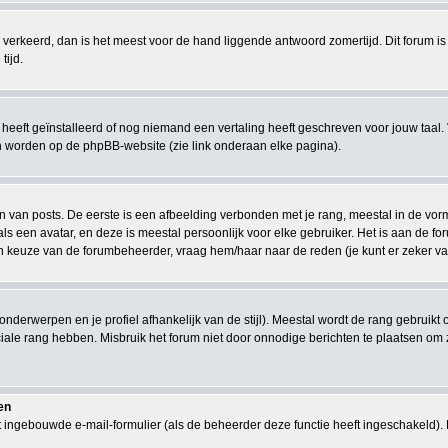
eeds verkeerd, dan is het meest voor de hand liggende antwoord zomertijd. Dit forum
tijd.
eeft geïnstalleerd of nog niemand een vertaling heeft geschreven voor jouw taal. 
en worden op de phpBB-website (zie link onderaan elke pagina).
van posts. De eerste is een afbeelding verbonden met je rang, meestal in de vorm v
s een avatar, en deze is meestal persoonlijk voor elke gebruiker. Het is aan de 
en keuze van de forumbeheerder, vraag hem/haar naar de reden (je kunt er zeker van
 onderwerpen en je profiel afhankelijk van de stijl). Meestal wordt de rang gebrui
le rang hebben. Misbruik het forum niet door onnodige berichten te plaatsen om zo
en
 ingebouwde e-mail-formulier (als de beheerder deze functie heeft ingeschakeld).