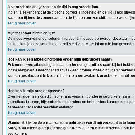
Ik veranderde de tijdzone en de tijd is nog steeds fout!
Indien je zeker bent dat de tijdzone correct is ingesteld en de tijd is nog st
waardoor tijdens de zomermaanden de tijd een uur verschilt met de werkelijke 
Terug naar boven
Mijn taal staat niet in de lijst!
De meest voorkomende redenen hiervoor zijn dat de beheerder deze taal niet h
bestaat kan je deze vertaling ook zelf schrijven. Meer informatie kan gevond
Terug naar boven
Hoe kan ik een afbeelding tonen onder mijn gebruikersnaam?
Er kunnen twee afbeeldingen staan onder een gebruikersnaam bij het bekijken 
forum aangeven. Daaronder staat vaak een grotere afbeelding, beter bekend al
worden geselecteerd te kiezen. Indien je geen avatars kan gebruiken is dit e
Terug naar boven
Hoe kan ik mijn rang aanpassen?
Over het algemeen kan dit niet (je rang verschijnt onder je gebruikersnaam in
gebruikers te tonen, bijvoorbeeld moderators en beheerders kunnen een specia
beheerder het aantal berichten verlaagd.
Terug naar boven
Waneer ik klik op de e-mail van een gebruiker wordt mij verzocht in te logg
Sorry, maar alleen geregistreerde gebruikers kunnen e-mail verzenden via het
voorkomen.