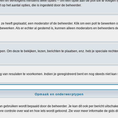
ven en vervolgens minstens twee opties -- om een optie aan de poll toe te voegen ty
et op het aantal opties, die is ingesteld door de beheerder.
 ze heeft geplaatst, een moderator of de beheerder. Klik om een poll te bewerken 
f bewerken. Als er echter al gestemd is, kunnen alleen moderators en beheerders d
. Om deze te bekijken, lezen, berichten te plaatsen, enz. heb je speciale recht
 van resulaten te voorkomen. Indien je geregistreerd bent en nog steeds niet kan
Opmaak en onderwerptypen
gebruiken wordt bepaald door de beheerder. Je kan dit ook per bericht uitschakel
re controle over wat en hoe iets wordt getoond. Zie voor meer informatie de gids die