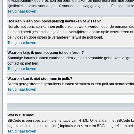
je waarschijnlijk geen rechten om polls te maken. Je moet eerst een titel opge
tijdslimiet instellen voor de poll, 0 voor een eeuwig geldige poll. Er is een limi
Terug naar boven
Hoe kan ik een poll (opiniepeiling) bewerken of wissen?
Net als met berichten kunnen polls enkel bewerkt worden door de persoon die
niemand heeft gestemd kun je de poll verwijderen of elke optie verwijderen o
beïnvloeden door opties te veranderen terwijl de poll loopt.
Terug naar boven
Waarom krijg ik geen toegang tot een forum?
Sommige forums kunnen voorbehouden zijn aan bepaalde gebruikers of groepen
contact op met hen.
Terug naar boven
Waarom kan ik niet stemmen in polls?
Alleen geregistreerde gebruikers kunnen stemmen in een poll om beïnvloeding
Terug naar boven
Wat is BBCode?
BBCode is een speciale implementatie van HTML. Of je al dan niet BBCode kan 
ingesloten in rechte haken [ en ] inplaats van < en > en BBCode geeft een bete
Terug naar boven