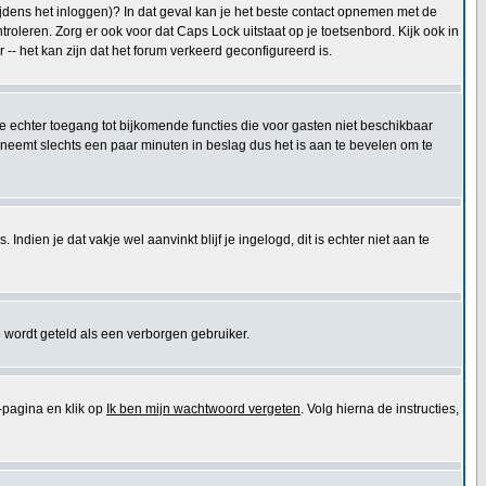
tijdens het inloggen)? In dat geval kan je het beste contact opnemen met de
oleren. Zorg er ook voor dat Caps Lock uitstaat op je toetsenbord. Kijk ook in
 -- het kan zijn dat het forum verkeerd geconfigureerd is.
 je echter toegang tot bijkomende functies die voor gasten niet beschikbaar
 neemt slechts een paar minuten in beslag dus het is aan te bevelen om te
ndien je dat vakje wel aanvinkt blijf je ingelogd, dit is echter niet aan te
 wordt geteld als een verborgen gebruiker.
pagina en klik op
Ik ben mijn wachtwoord vergeten
. Volg hierna de instructies,