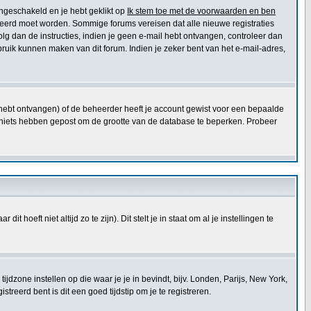
ingeschakeld en je hebt geklikt op
Ik stem toe met de voorwaarden en ben
ctiveerd moet worden. Sommige forums vereisen dat alle nieuwe registraties
olg dan de instructies, indien je geen e-mail hebt ontvangen, controleer dan
ruik kunnen maken van dit forum. Indien je zeker bent van het e-mail-adres,
e hebt ontvangen) of de beheerder heeft je account gewist voor een bepaalde
 die niets hebben gepost om de grootte van de database te beperken. Probeer
t hoeft niet altijd zo te zijn). Dit stelt je in staat om al je instellingen te
e tijdzone instellen op die waar je je in bevindt, bijv. Londen, Parijs, New York,
reerd bent is dit een goed tijdstip om je te registreren.