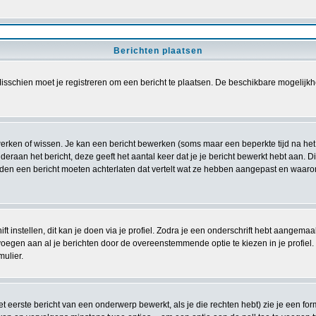
Berichten plaatsen
sschien moet je registreren om een bericht te plaatsen. De beschikbare mogelijkh
ewerken of wissen. Je kan een bericht bewerken (soms maar een beperkte tijd na he
deraan het bericht, deze geeft het aantal keer dat je je bericht bewerkt hebt aan. 
ouden een bericht moeten achterlaten dat vertelt wat ze hebben aangepast en waar
t instellen, dit kan je doen via je profiel. Zodra je een onderschrift hebt aangemaa
voegen aan al je berichten door de overeenstemmende optie te kiezen in je profiel. Z
mulier.
 eerste bericht van een onderwerp bewerkt, als je die rechten hebt) zie je een for