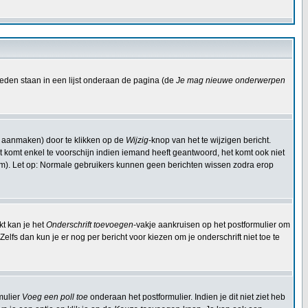
eden staan in een lijst onderaan de pagina (de
Je mag nieuwe onderwerpen
t aanmaken) door te klikken op de
Wijzig
-knop van het te wijzigen bericht.
Dit komt enkel te voorschijn indien iemand heeft geantwoord, het komt ook niet
om). Let op: Normale gebruikers kunnen geen berichten wissen zodra erop
kt kan je het
Onderschrift toevoegen
-vakje aankruisen op het postformulier om
elfs dan kun je er nog per bericht voor kiezen om je onderschrift niet toe te
mulier
Voeg een poll toe
onderaan het postformulier. Indien je dit niet ziet heb