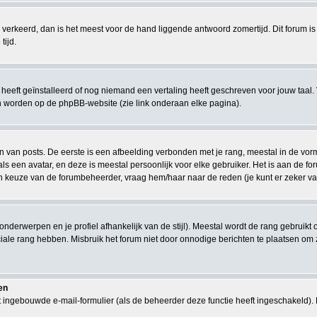
eeds verkeerd, dan is het meest voor de hand liggende antwoord zomertijd. Dit forum
tijd.
eeft geïnstalleerd of nog niemand een vertaling heeft geschreven voor jouw taal. 
en worden op de phpBB-website (zie link onderaan elke pagina).
van posts. De eerste is een afbeelding verbonden met je rang, meestal in de vorm v
s een avatar, en deze is meestal persoonlijk voor elke gebruiker. Het is aan de 
en keuze van de forumbeheerder, vraag hem/haar naar de reden (je kunt er zeker van
 onderwerpen en je profiel afhankelijk van de stijl). Meestal wordt de rang gebrui
le rang hebben. Misbruik het forum niet door onnodige berichten te plaatsen om zo
en
 ingebouwde e-mail-formulier (als de beheerder deze functie heeft ingeschakeld).