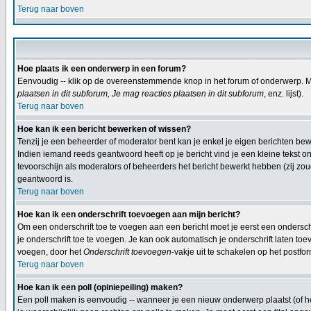
Terug naar boven
Hoe plaats ik een onderwerp in een forum?
Eenvoudig -- klik op de overeenstemmende knop in het forum of onderwerp. Mi
plaatsen in dit subforum, Je mag reacties plaatsen in dit subforum
, enz. lijst).
Terug naar boven
Hoe kan ik een bericht bewerken of wissen?
Tenzij je een beheerder of moderator bent kan je enkel je eigen berichten b
Indien iemand reeds geantwoord heeft op je bericht vind je een kleine tekst on
tevoorschijn als moderators of beheerders het bericht bewerkt hebben (zij z
geantwoord is.
Terug naar boven
Hoe kan ik een onderschrift toevoegen aan mijn bericht?
Om een onderschrift toe te voegen aan een bericht moet je eerst een onderschif
je onderschrift toe te voegen. Je kan ook automatisch je onderschrift laten toe
voegen, door het
Onderschrift toevoegen
-vakje uit te schakelen op het postfor
Terug naar boven
Hoe kan ik een poll (opiniepeiling) maken?
Een poll maken is eenvoudig -- wanneer je een nieuw onderwerp plaatst (of het