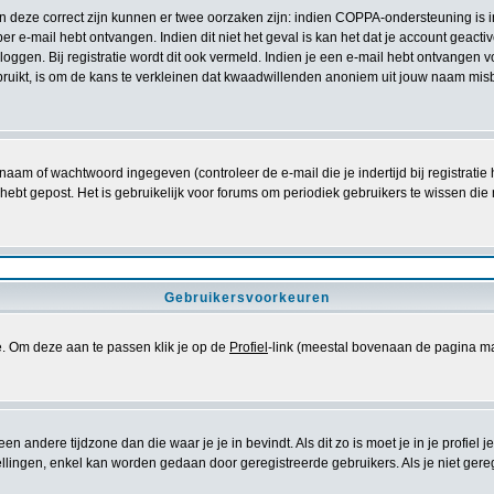
ien deze correct zijn kunnen er twee oorzaken zijn: indien COPPA-ondersteuning is 
e per e-mail hebt ontvangen. Indien dit niet het geval is kan het dat je account gea
oggen. Bij registratie wordt dit ook vermeld. Indien je een e-mail hebt ontvangen v
ruikt, is om de kans te verkleinen dat kwaadwillenden anoniem uit jouw naam misb
naam of wachtwoord ingegeven (controleer de e-mail die je indertijd bij registrati
iets hebt gepost. Het is gebruikelijk voor forums om periodiek gebruikers te wissen
Gebruikersvoorkeuren
se. Om deze aan te passen klik je op de
Profiel
-link (meestal bovenaan de pagina maar di
 een andere tijdzone dan die waar je je in bevindt. Als dit zo is moet je in je profiel j
lingen, enkel kan worden gedaan door geregistreerde gebruikers. Als je niet geregist