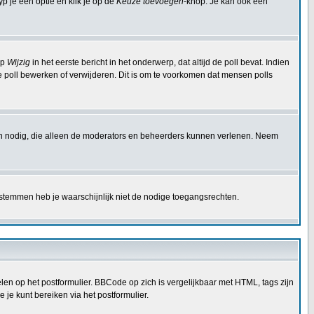
p je een optie en klik je op de
Keuze toevoegen
-knop. Je kan ook een
op
Wijzig
in het eerste bericht in het onderwerp, dat altijd de poll bevat. Indien
e poll bewerken of verwijderen. Dit is om te voorkomen dat mensen polls
en nodig, die alleen de moderators en beheerders kunnen verlenen. Neem
 stemmen heb je waarschijnlijk niet de nodige toegangsrechten.
en op het postformulier. BBCode op zich is vergelijkbaar met HTML, tags zijn
 je kunt bereiken via het postformulier.