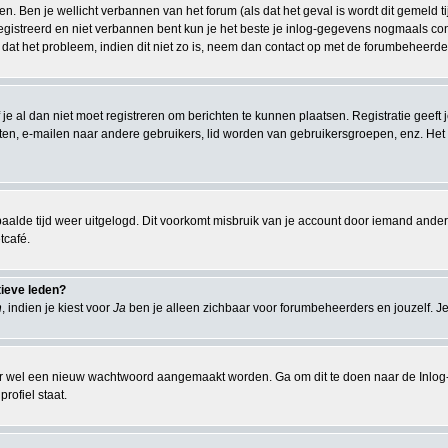
n. Ben je wellicht verbannen van het forum (als dat het geval is wordt dit gemeld 
istreerd en niet verbannen bent kun je het beste je inlog-gegevens nogmaals contr
 dat het probleem, indien dit niet zo is, neem dan contact op met de forumbeheerder
 je al dan niet moet registreren om berichten te kunnen plaatsen. Registratie geeft
chten, e-mailen naar andere gebruikers, lid worden van gebruikersgroepen, enz. Het
aalde tijd weer uitgelogd. Dit voorkomt misbruik van je account door iemand anders. I
tcafé.
tieve leden?
n
, indien je kiest voor
Ja
ben je alleen zichbaar voor forumbeheerders en jouzelf. Je
r wel een nieuw wachtwoord aangemaakt worden. Ga om dit te doen naar de Inlog-
rofiel staat.