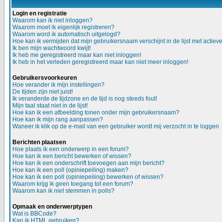
Login en registratie
Waarom kan ik niet inloggen?
Waarom moet ik eigenlijk registreren?
Waarom word ik automatisch uitgelogd?
Hoe kan ik vermijden dat mijn gebruikersnaam verschijnt in de lijst met actiev
Ik ben mijn wachtwoord kwijt!
Ik heb me geregistreerd maar kan niet inloggen!
Ik heb in het verleden geregistreerd maar kan niet meer inloggen!
Gebruikersvoorkeuren
Hoe verander ik mijn instellingen?
De tijden zijn niet juist!
Ik veranderde de tijdzone en de tijd is nog steeds fout!
Mijn taal staat niet in de lijst!
Hoe kan ik een afbeelding tonen onder mijn gebruikersnaam?
Hoe kan ik mijn rang aanpassen?
Waneer ik klik op de e-mail van een gebruiker wordt mij verzocht in te loggen
Berichten plaatsen
Hoe plaats ik een onderwerp in een forum?
Hoe kan ik een bericht bewerken of wissen?
Hoe kan ik een onderschrift toevoegen aan mijn bericht?
Hoe kan ik een poll (opiniepeiling) maken?
Hoe kan ik een poll (opiniepeiling) bewerken of wissen?
Waarom krijg ik geen toegang tot een forum?
Waarom kan ik niet stemmen in polls?
Opmaak en onderwerptypen
Wat is BBCode?
Kan ik HTML gebruiken?