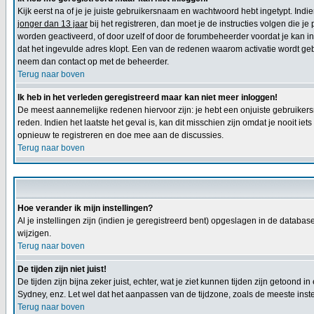
Kijk eerst na of je je juiste gebruikersnaam en wachtwoord hebt ingetypt. Ind
jonger dan 13 jaar
bij het registreren, dan moet je de instructies volgen die j
worden geactiveerd, of door uzelf of door de forumbeheerder voordat je kan inl
dat het ingevulde adres klopt. Een van de redenen waarom activatie wordt geb
neem dan contact op met de beheerder.
Terug naar boven
Ik heb in het verleden geregistreerd maar kan niet meer inloggen!
De meest aannemelijke redenen hiervoor zijn: je hebt een onjuiste gebruikers
reden. Indien het laatste het geval is, kan dit misschien zijn omdat je nooit 
opnieuw te registreren en doe mee aan de discussies.
Terug naar boven
Hoe verander ik mijn instellingen?
Al je instellingen zijn (indien je geregistreerd bent) opgeslagen in de databa
wijzigen.
Terug naar boven
De tijden zijn niet juist!
De tijden zijn bijna zeker juist, echter, wat je ziet kunnen tijden zijn getoond in
Sydney, enz. Let wel dat het aanpassen van de tijdzone, zoals de meeste instel
Terug naar boven