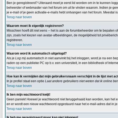
Ben je geregistreerd? Uiteraard moet je eerst lid worden om in te kunnen logge
beheerder of webmaster van het forum om uit te vinden waarom. Indien je gereg
je e-mail of je geen activatie-e-mails hebt ontvangen van het forum. Meestal is
Terug naar boven
Waarom moet ik eigenlijk registreren?
Misschien hoeft dit niet eens -- het is aan de forumbeheerder om te bepalen of
zijn, zoals het kiezen van avatar-afbeeldingen, de mogelijkheid tot privéberi
registreren.
Terug naar boven
Waarom word ik automatisch uitgelogd?
Als je
Log mij automatisch in
niet aanvinkt bij het inloggen, word je na een bep
raden op een publieke PC op b.v. een universiteit, in een bibliotheek of Interne
Terug naar boven
Hoe kan ik vermijden dat mijn gebruikersnaam verschijnt in de lijst met ac
In je profiel staat een optie
Laat andere gebruikers niet weten dat ik online be
Terug naar boven
Ik ben mijn wachtwoord kwijt!
Geen paniek! Hoewel je wachtwoord niet teruggehaald kan worden, kan het e
en er wordt een nieuw wachtwoord opgestuurd naar het e-mail-adres dat in je p
Terug naar boven
Ik heb me geregistreerd maar kan niet inloggen!