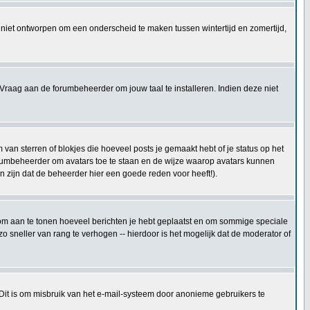
 is niet ontworpen om een onderscheid te maken tussen wintertijd en zomertijd,
Vraag aan de forumbeheerder om jouw taal te installeren. Indien deze niet
an sterren of blokjes die hoeveel posts je gemaakt hebt of je status op het
forumbeheerder om avatars toe te staan en de wijze waarop avatars kunnen
 zijn dat de beheerder hier een goede reden voor heeft!).
kt om aan te tonen hoeveel berichten je hebt geplaatst en om sommige speciale
 sneller van rang te verhogen -- hierdoor is het mogelijk dat de moderator of
 Dit is om misbruik van het e-mail-systeem door anonieme gebruikers te