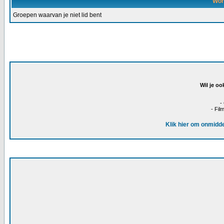
Wor
Groepen waarvan je niet lid bent
Wil je oo
-
- Fil
Klik hier om onmidde