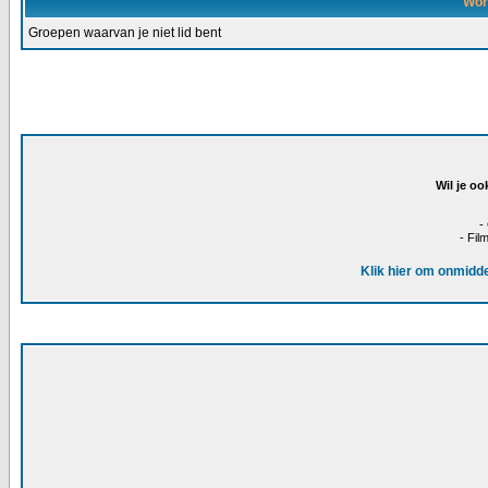
Wor
Groepen waarvan je niet lid bent
Wil je oo
-
- Fil
Klik hier om onmidde