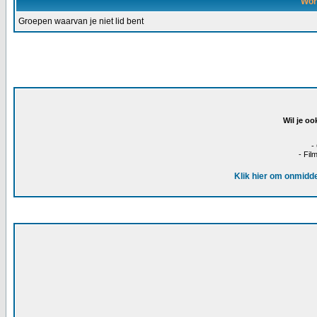
Wor
Groepen waarvan je niet lid bent
Wil je oo
-
- Fil
Klik hier om onmidde