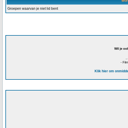
Wor
Groepen waarvan je niet lid bent
Wil je oo
-
- Fil
Klik hier om onmidde