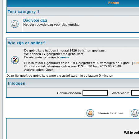
Forum
Test category 1
Dag voor dag
Het vertrouwde dag voor dag verslag
Wie zijn er online?
De gebruikers hebben in totaal
1426
berichten geplaatst
We hebben
17
geregistreerde gebruikers
De nieuwste gebruiker is
senna
Er is in totaal
1
gebruiker online :: 0 Geregistreerd, 0 verborgen en 1 gast [
Be
Grootst aantal gebruikers online was
113
op 30 Aug 2025 00:25:40
Actieve leden: Geen
Deze lijst geeft de gebruikers weer die actief waren in de laatste 5 minuten
Inloggen
Gebruikersnaam:
Wachtwoord:
Nieuwe berichten
Wil je oo