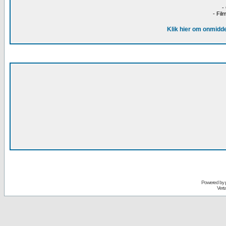
-
- Fil
Klik hier om onmidde
Powered by
Vert