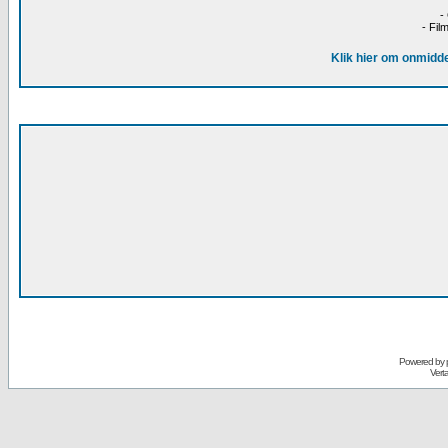
-
- Fil
Klik hier om onmidde
Powered by
Vert