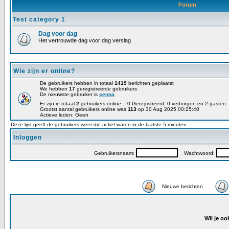
Forum
Test category 1
Dag voor dag
Het vertrouwde dag voor dag verslag
Wie zijn er online?
De gebruikers hebben in totaal
1419
berichten geplaatst
We hebben
17
geregistreerde gebruikers
De nieuwste gebruiker is
senna
Er zijn in totaal
2
gebruikers online :: 0 Geregistreerd, 0 verborgen en 2 gasten
Grootst aantal gebruikers online was
113
op 30 Aug 2025 00:25:40
Actieve leden: Geen
Deze lijst geeft de gebruikers weer die actief waren in de laatste 5 minuten
Inloggen
Gebruikersnaam:
Wachtwoord:
Nieuwe berichten
Wil je oo