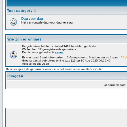
Test category 1
Dag voor dag
Het vertrouwde dag voor dag verslag
Wie zijn er online?
De gebruikers hebben in totaal
1419
berichten geplaatst
We hebben
17
geregistreerde gebruikers
De nieuwste gebruiker is
senna
Er is in totaal
1
gebruiker online :: 0 Geregistreerd, 0 verborgen en 1 gast [
Be
Grootst aantal gebruikers online was
113
op 30 Aug 2025 00:25:40
Actieve leden: Geen
Deze lijst geeft de gebruikers weer die actief waren in de laatste 5 minuten
Inloggen
Gebruikersnaam: