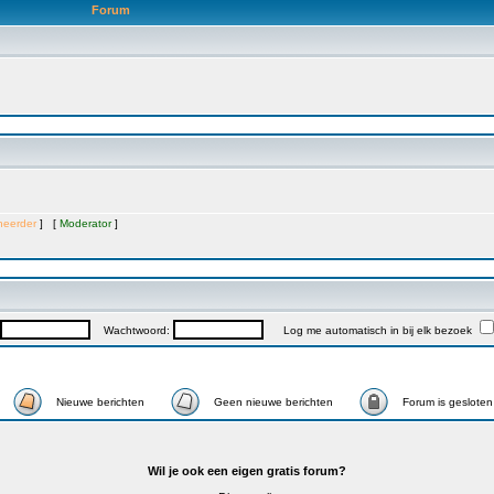
Forum
heerder
] [
Moderator
]
Wachtwoord:
Log me automatisch in bij elk bezoek
Nieuwe berichten
Geen nieuwe berichten
Forum is gesloten
Wil je ook een eigen gratis forum?