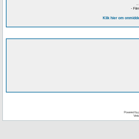
-
- Fil
Klik hier om onmidde
Powered by
Vert