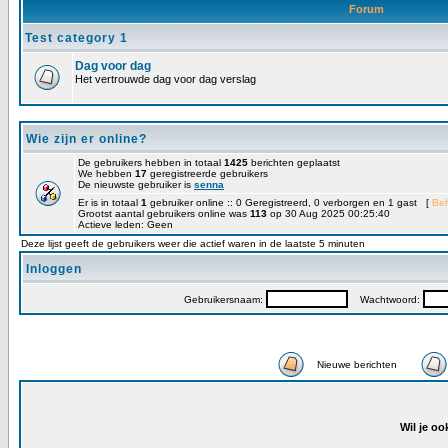
Forum
Test category 1
Dag voor dag
Het vertrouwde dag voor dag verslag
Wie zijn er online?
De gebruikers hebben in totaal
1425
berichten geplaatst
We hebben
17
geregistreerde gebruikers
De nieuwste gebruiker is
senna
Er is in totaal
1
gebruiker online :: 0 Geregistreerd, 0 verborgen en 1 gast [
Be
Grootst aantal gebruikers online was
113
op 30 Aug 2025 00:25:40
Actieve leden: Geen
Deze lijst geeft de gebruikers weer die actief waren in de laatste 5 minuten
Inloggen
Gebruikersnaam:
Wachtwoord:
Nieuwe berichten
Wil je oo