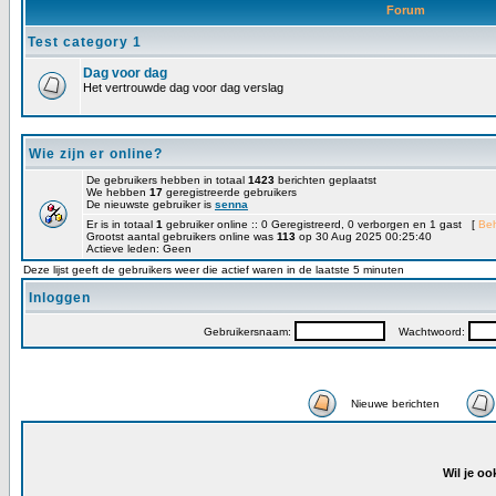
Forum
Test category 1
Dag voor dag
Het vertrouwde dag voor dag verslag
Wie zijn er online?
De gebruikers hebben in totaal
1423
berichten geplaatst
We hebben
17
geregistreerde gebruikers
De nieuwste gebruiker is
senna
Er is in totaal
1
gebruiker online :: 0 Geregistreerd, 0 verborgen en 1 gast [
Be
Grootst aantal gebruikers online was
113
op 30 Aug 2025 00:25:40
Actieve leden: Geen
Deze lijst geeft de gebruikers weer die actief waren in de laatste 5 minuten
Inloggen
Gebruikersnaam:
Wachtwoord:
Nieuwe berichten
Wil je oo