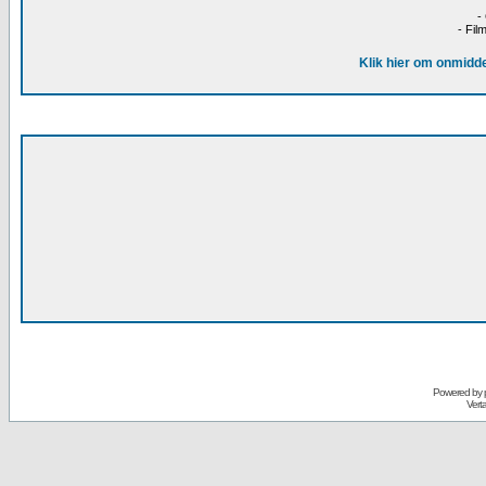
-
- Fil
Klik hier om onmidde
Powered by
Vert