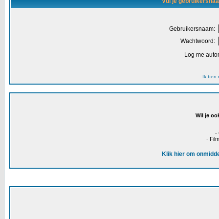
Vul je gebruikersna
Gebruikersnaam:
Wachtwoord:
Log me autom
Ik ben
Wil je oo
-
- Fil
Klik hier om onmidde