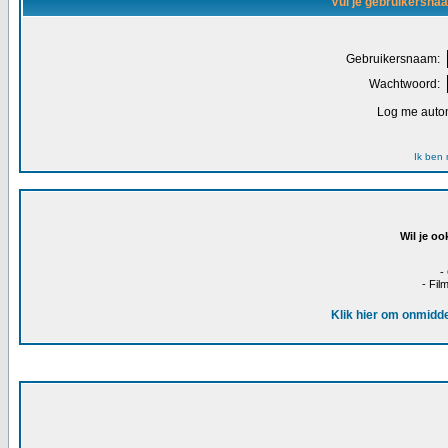
Vul je gebruikersna
Gebruikersnaam:
Wachtwoord:
Log me autom
Ik ben
Wil je oo
-
- Fil
Klik hier om onmidde