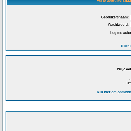
Vul je gebruikersna
Gebruikersnaam:
Wachtwoord:
Log me autom
Ik ben
Wil je oo
-
- Fil
Klik hier om onmidde