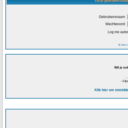
Vul je gebruikersna
Gebruikersnaam:
Wachtwoord:
Log me autom
Ik ben
Wil je oo
-
- Fil
Klik hier om onmidde