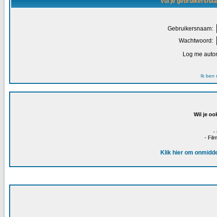
Vul je gebruikersna
Gebruikersnaam:
Wachtwoord:
Log me autom
Ik ben
Wil je oo
-
- Fil
Klik hier om onmidde