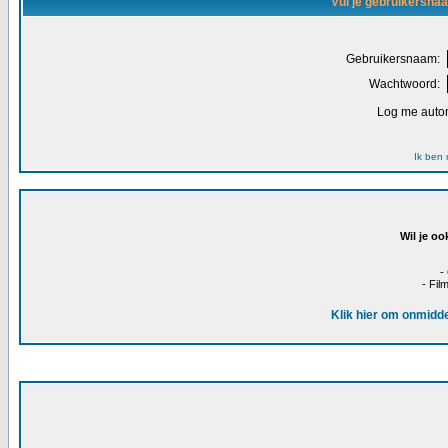
Vul je gebruikersna
Gebruikersnaam:
Wachtwoord:
Log me autom
Ik ben
Wil je oo
-
- Fil
Klik hier om onmidde