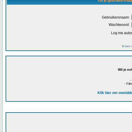
Vul je gebruikersna
Gebruikersnaam:
Wachtwoord:
Log me autom
Ik ben
Wil je oo
-
- Fil
Klik hier om onmidde