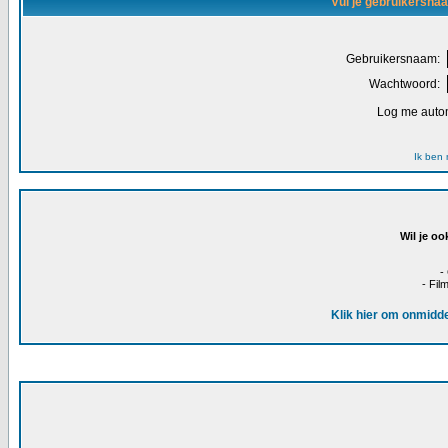
Vul je gebruikersna
Gebruikersnaam:
Wachtwoord:
Log me autom
Ik ben
Wil je oo
-
- Fil
Klik hier om onmidde