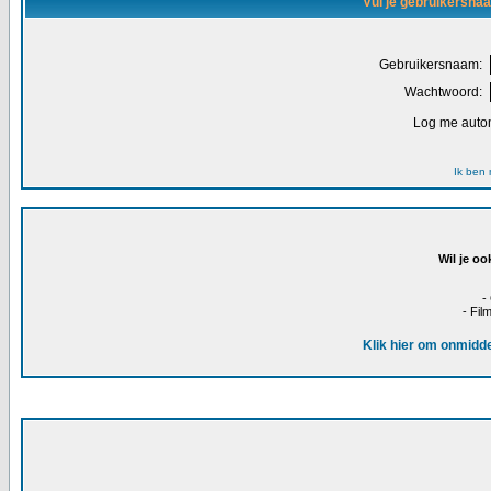
Vul je gebruikersna
Gebruikersnaam:
Wachtwoord:
Log me autom
Ik ben
Wil je oo
-
- Fil
Klik hier om onmidde