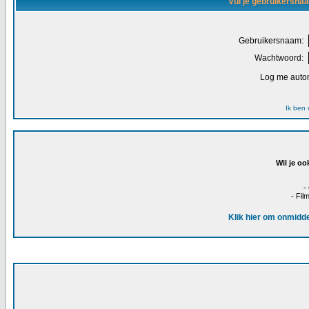
Vul je gebruikersna
Gebruikersnaam:
Wachtwoord:
Log me autom
Ik ben
Wil je oo
-
- Fil
Klik hier om onmidde