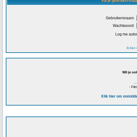
Vul je gebruikersna
Gebruikersnaam:
Wachtwoord:
Log me autom
Ik ben
Wil je oo
-
- Fil
Klik hier om onmidde