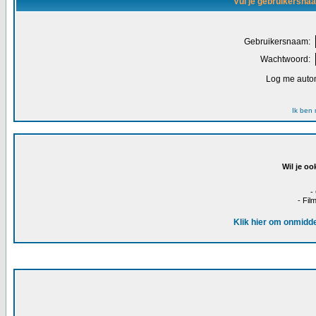
Vul je gebruikersna
Gebruikersnaam:
Wachtwoord:
Log me autom
Ik ben
Wil je oo
-
- Fil
Klik hier om onmidde