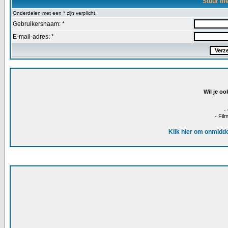
Stuur m
Onderdelen met een * zijn verplicht.
Gebruikersnaam: *
E-mail-adres: *
Wil je oo
-
- Fil
Klik hier om onmidde