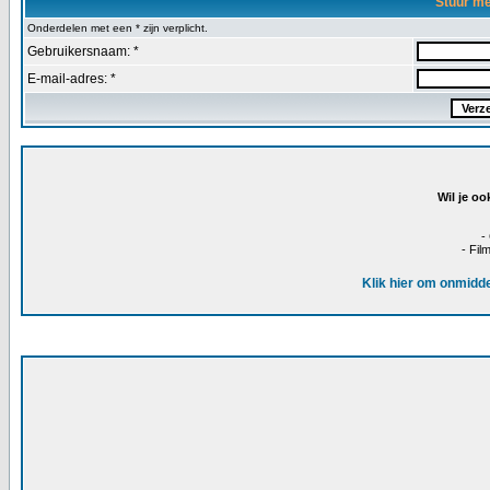
Stuur m
Onderdelen met een * zijn verplicht.
Gebruikersnaam: *
E-mail-adres: *
Wil je oo
-
- Fil
Klik hier om onmidde