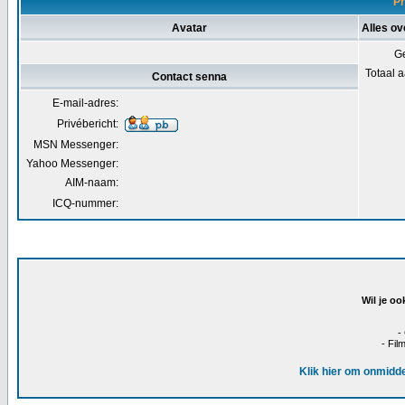
Pr
Avatar
Alles ov
Ge
Totaal a
Contact senna
E-mail-adres:
Privébericht:
MSN Messenger:
Yahoo Messenger:
AIM-naam:
ICQ-nummer:
Wil je oo
-
- Fil
Klik hier om onmidde