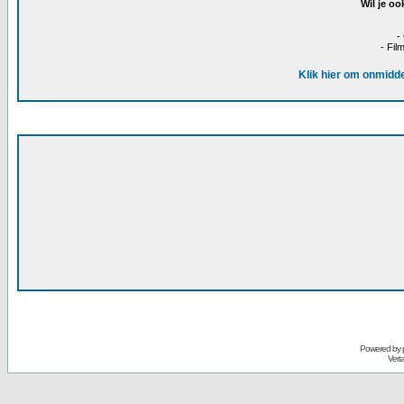
Wil je oo
-
- Fil
Klik hier om onmidde
Powered by
Vert