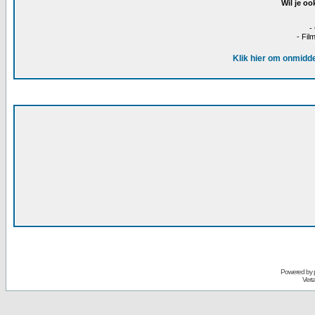
Wil je oo
-
- Fil
Klik hier om onmidde
Powered by
Vert