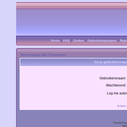
Home
|
FAQ
|
Zoeken
|
Gebruikersgroepen
|
Regi
Morningglory Stijl Forumindex
Vul je gebruikersna
Gebruikersnaam:
Wachtwoord:
Log me autom
Ik ben
Powered by
Vert