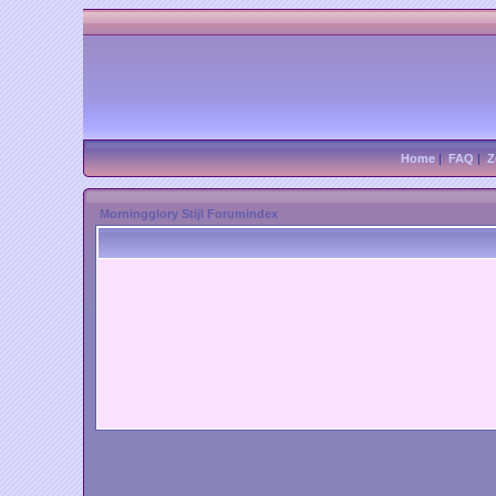
Home
|
FAQ
|
Z
Morningglory Stijl Forumindex