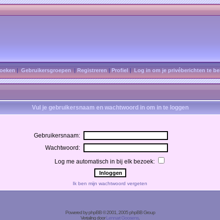
oeken
|
Gebruikersgroepen
|
Registreren
|
Profiel
|
Log in om je privéberichten te be
Vul je gebruikersnaam en wachtwoord in om in te loggen
Gebruikersnaam:
Wachtwoord:
Log me automatisch in bij elk bezoek:
Ik ben mijn wachtwoord vergeten
Powered by
phpBB
© 2001, 2005 phpBB Group
Vertaling door
Lennart Goosens
.