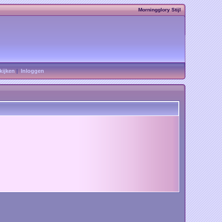
Morningglory Stijl
kijken
|
Inloggen