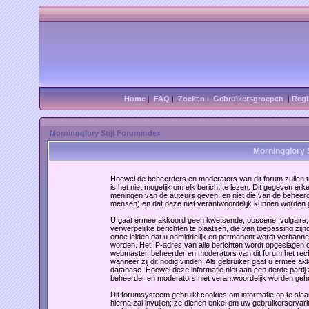
Home
|
FAQ
|
Zoeken
|
Gebruikersgroepen
|
Regi
Morningglory Stijl Forumindex
Morningglory S
Hoewel de beheerders en moderators van dit forum zullen tr
is het niet mogelijk om elk bericht te lezen. Dit gegeven erk
meningen van de auteurs geven, en niet die van de beheer
mensen) en dat deze niet verantwoordelijk kunnen worden
U gaat ermee akkoord geen kwetsende, obscene, vulgaire, l
verwerpelijke berichten te plaatsen, die van toepassing zij
ertoe leiden dat u onmiddelijk en permanent wordt verbann
worden. Het IP-adres van alle berichten wordt opgeslage
webmaster, beheerder en moderators van dit forum het rec
wanneer zij dit nodig vinden. Als gebruiker gaat u ermee akk
database. Hoewel deze informatie niet aan een derde part
beheerder en moderators niet verantwoordelijk worden geho
Dit forumsysteem gebruikt cookies om informatie op te slaa
hierna zal invullen; ze dienen enkel om uw gebruikerservar