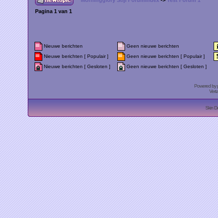
Morningglory Stijl Forumindex
->
Test Forum 1
Pagina
1
van
1
Nieuwe berichten
Geen nieuwe berichten
Nieuwe berichten [ Populair ]
Geen nieuwe berichten [ Populair ]
Nieuwe berichten [ Gesloten ]
Geen nieuwe berichten [ Gesloten ]
Powered by
Vert
Skin D