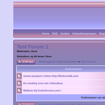
Home
|
FAQ
|
Zoeken
|
Gebruikersgroepen
|
Regi
Test Forum 1
Moderators: Geen
Gebruikers op dit forum: Geen
Morningglory Stijl Forumindex
->
Test Forum 1
Onderwerpen
renew passport online http://flodurvielk.com
De voeding voor een chihuahua
Welkom bij Gratisforums.com !
Onderwerpen van af