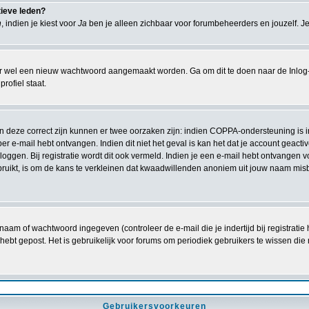
tieve leden?
n
, indien je kiest voor
Ja
ben je alleen zichbaar voor forumbeheerders en jouzelf. Je
r wel een nieuw wachtwoord aangemaakt worden. Ga om dit te doen naar de Inlog-
rofiel staat.
ien deze correct zijn kunnen er twee oorzaken zijn: indien COPPA-ondersteuning is 
e per e-mail hebt ontvangen. Indien dit niet het geval is kan het dat je account gea
oggen. Bij registratie wordt dit ook vermeld. Indien je een e-mail hebt ontvangen v
ruikt, is om de kans te verkleinen dat kwaadwillenden anoniem uit jouw naam misb
naam of wachtwoord ingegeven (controleer de e-mail die je indertijd bij registrati
iets hebt gepost. Het is gebruikelijk voor forums om periodiek gebruikers te wissen
Gebruikersvoorkeuren