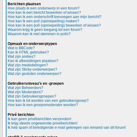
Berichten plaatsen
Hoe plaats ik een onderwerp in een forum?
Hoe kan ik een bericht bewerken of wissen?
Hoe kan ik een onderschrift toevoegen aan mijn bericht?
Hoe kan ik een poll (opiniepeiling) maken?
Hoe kan ik een poll (opiniepeiling) bewerken of wissen?
Waarom krijg ik geen toegang tot een forum?
Waarom kan ik niet stemmen in polls?
Opmaak en onderwerptypen
Wat is BBCode?
Kan ik HTML gebruiken?
Wat zijn smilies?
Kan ik afbeeldingen plaatsen?
Wat zijn mededelingen?
Wat zijn Sticky-onderwerpen?
Wat zijn gesloten onderwerpen?
Gebruikersniveau's en -groepen
Wat zijn Beheerders?
Wat zijn Moderators?
Wat zijn Gebruikersgroepen?
Hoe kan ik lid worden van een gebruikersgroep?
Hoe kan ik een groepsmoderator worden?
Privé berichten
Ik kan geen privéberichten verzenden!
Ik krijg steeds ongewenste privéberichten!
Ik heb spam of beledigende e-mail gekregen van iemand van dit forum!