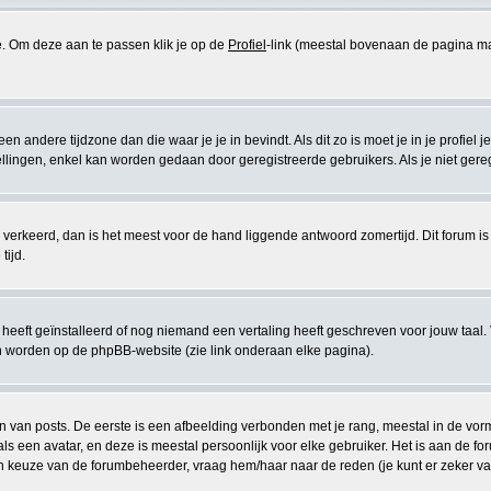
se. Om deze aan te passen klik je op de
Profiel
-link (meestal bovenaan de pagina maar di
 een andere tijdzone dan die waar je je in bevindt. Als dit zo is moet je in je profiel j
lingen, enkel kan worden gedaan door geregistreerde gebruikers. Als je niet geregist
eeds verkeerd, dan is het meest voor de hand liggende antwoord zomertijd. Dit forum
tijd.
eeft geïnstalleerd of nog niemand een vertaling heeft geschreven voor jouw taal. 
en worden op de phpBB-website (zie link onderaan elke pagina).
van posts. De eerste is een afbeelding verbonden met je rang, meestal in de vorm v
s een avatar, en deze is meestal persoonlijk voor elke gebruiker. Het is aan de 
en keuze van de forumbeheerder, vraag hem/haar naar de reden (je kunt er zeker van