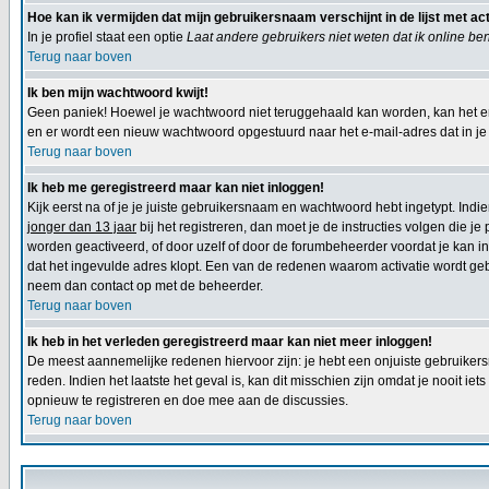
Hoe kan ik vermijden dat mijn gebruikersnaam verschijnt in de lijst met ac
In je profiel staat een optie
Laat andere gebruikers niet weten dat ik online be
Terug naar boven
Ik ben mijn wachtwoord kwijt!
Geen paniek! Hoewel je wachtwoord niet teruggehaald kan worden, kan het e
en er wordt een nieuw wachtwoord opgestuurd naar het e-mail-adres dat in je p
Terug naar boven
Ik heb me geregistreerd maar kan niet inloggen!
Kijk eerst na of je je juiste gebruikersnaam en wachtwoord hebt ingetypt. Ind
jonger dan 13 jaar
bij het registreren, dan moet je de instructies volgen die j
worden geactiveerd, of door uzelf of door de forumbeheerder voordat je kan inl
dat het ingevulde adres klopt. Een van de redenen waarom activatie wordt geb
neem dan contact op met de beheerder.
Terug naar boven
Ik heb in het verleden geregistreerd maar kan niet meer inloggen!
De meest aannemelijke redenen hiervoor zijn: je hebt een onjuiste gebruikers
reden. Indien het laatste het geval is, kan dit misschien zijn omdat je nooit 
opnieuw te registreren en doe mee aan de discussies.
Terug naar boven