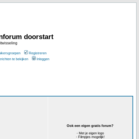
nforum doorstart
itwisseling
ikersgroepen
Registreren
erichten te bekijken
Inloggen
Ook een eigen gratis forum?
- Met je eigen logo
- Filmpjes mogelijk!