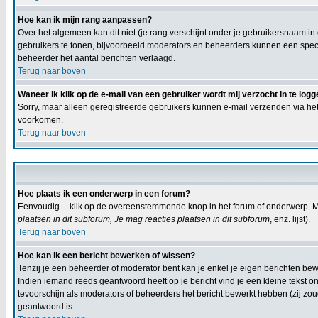
Hoe kan ik mijn rang aanpassen?
Over het algemeen kan dit niet (je rang verschijnt onder je gebruikersnaam in
gebruikers te tonen, bijvoorbeeld moderators en beheerders kunnen een specia
beheerder het aantal berichten verlaagd.
Terug naar boven
Waneer ik klik op de e-mail van een gebruiker wordt mij verzocht in te logg
Sorry, maar alleen geregistreerde gebruikers kunnen e-mail verzenden via het
voorkomen.
Terug naar boven
Hoe plaats ik een onderwerp in een forum?
Eenvoudig -- klik op de overeenstemmende knop in het forum of onderwerp. Mi
plaatsen in dit subforum, Je mag reacties plaatsen in dit subforum
, enz. lijst).
Terug naar boven
Hoe kan ik een bericht bewerken of wissen?
Tenzij je een beheerder of moderator bent kan je enkel je eigen berichten b
Indien iemand reeds geantwoord heeft op je bericht vind je een kleine tekst on
tevoorschijn als moderators of beheerders het bericht bewerkt hebben (zij z
geantwoord is.