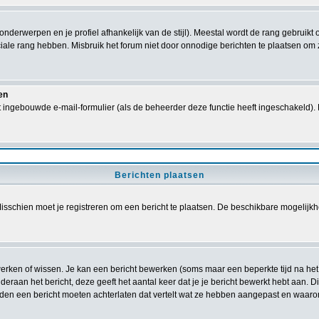
 onderwerpen en je profiel afhankelijk van de stijl). Meestal wordt de rang gebrui
le rang hebben. Misbruik het forum niet door onnodige berichten te plaatsen om zo
en
 ingebouwde e-mail-formulier (als de beheerder deze functie heeft ingeschakeld).
Berichten plaatsen
sschien moet je registreren om een bericht te plaatsen. De beschikbare mogelijkh
ewerken of wissen. Je kan een bericht bewerken (soms maar een beperkte tijd na he
deraan het bericht, deze geeft het aantal keer dat je je bericht bewerkt hebt aan. 
ouden een bericht moeten achterlaten dat vertelt wat ze hebben aangepast en waar