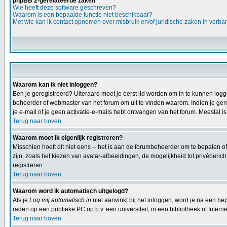
phpBB 2-gerelateerde zaken
Wie heeft deze software geschreven?
Waarom is een bepaalde functie niet beschikbaar?
Met wie kan ik contact opnemen over misbruik en/of juridische zaken in verba
Waarom kan ik niet inloggen?
Ben je geregistreerd? Uiteraard moet je eerst lid worden om in te kunnen logge
beheerder of webmaster van het forum om uit te vinden waarom. Indien je gereg
je e-mail of je geen activatie-e-mails hebt ontvangen van het forum. Meestal is
Terug naar boven
Waarom moet ik eigenlijk registreren?
Misschien hoeft dit niet eens -- het is aan de forumbeheerder om te bepalen of
zijn, zoals het kiezen van avatar-afbeeldingen, de mogelijkheid tot privéberi
registreren.
Terug naar boven
Waarom word ik automatisch uitgelogd?
Als je
Log mij automatisch in
niet aanvinkt bij het inloggen, word je na een bep
raden op een publieke PC op b.v. een universiteit, in een bibliotheek of Interne
Terug naar boven