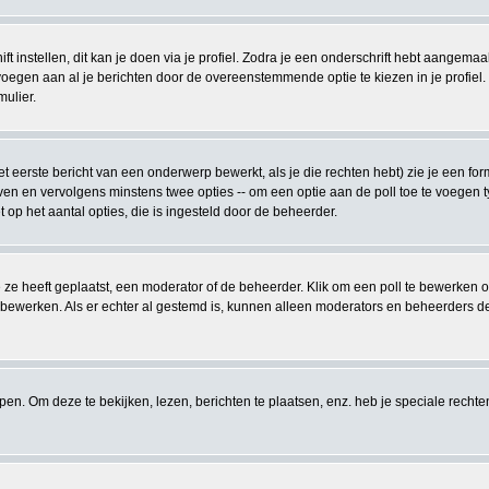
t instellen, dit kan je doen via je profiel. Zodra je een onderschrift hebt aangemaa
voegen aan al je berichten door de overeenstemmende optie te kiezen in je profiel. Z
mulier.
 eerste bericht van een onderwerp bewerkt, als je die rechten hebt) zie je een for
ven en vervolgens minstens twee opties -- om een optie aan de poll toe te voegen ty
et op het aantal opties, die is ingesteld door de beheerder.
 ze heeft geplaatst, een moderator of de beheerder. Klik om een poll te bewerken 
f bewerken. Als er echter al gestemd is, kunnen alleen moderators en beheerders d
. Om deze te bekijken, lezen, berichten te plaatsen, enz. heb je speciale recht