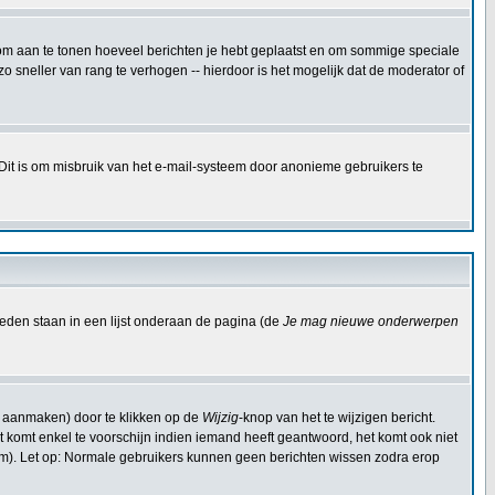
kt om aan te tonen hoeveel berichten je hebt geplaatst en om sommige speciale
 sneller van rang te verhogen -- hierdoor is het mogelijk dat de moderator of
 Dit is om misbruik van het e-mail-systeem door anonieme gebruikers te
eden staan in een lijst onderaan de pagina (de
Je mag nieuwe onderwerpen
t aanmaken) door te klikken op de
Wijzig
-knop van het te wijzigen bericht.
Dit komt enkel te voorschijn indien iemand heeft geantwoord, het komt ook niet
om). Let op: Normale gebruikers kunnen geen berichten wissen zodra erop