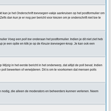
kt kan je het
Onderschrift toevoegen
-vakje aankruisen op het postformulier om
elfs dan kun je er nog per bericht voor kiezen om je onderschrift niet toe te
mulier
Voeg een poll toe
onderaan het postformulier. Indien je dit niet ziet heb
p je een optie en klik je op de
Keuze toevoegen
-knop. Je kan ook een
op
Wijzig
in het eerste bericht in het onderwerp, dat altijd de poll bevat. Indien
e poll bewerken of verwijderen. Dit is om te voorkomen dat mensen polls
en nodig, die alleen de moderators en beheerders kunnen verlenen. Neem