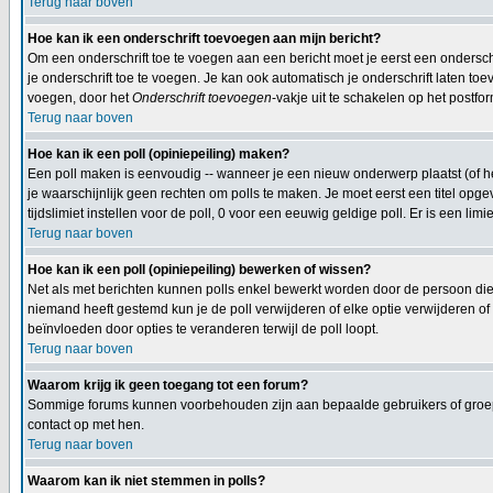
Terug naar boven
Hoe kan ik een onderschrift toevoegen aan mijn bericht?
Om een onderschrift toe te voegen aan een bericht moet je eerst een onderschif
je onderschrift toe te voegen. Je kan ook automatisch je onderschrift laten toe
voegen, door het
Onderschrift toevoegen
-vakje uit te schakelen op het postfor
Terug naar boven
Hoe kan ik een poll (opiniepeiling) maken?
Een poll maken is eenvoudig -- wanneer je een nieuw onderwerp plaatst (of het
je waarschijnlijk geen rechten om polls te maken. Je moet eerst een titel opge
tijdslimiet instellen voor de poll, 0 voor een eeuwig geldige poll. Er is een limi
Terug naar boven
Hoe kan ik een poll (opiniepeiling) bewerken of wissen?
Net als met berichten kunnen polls enkel bewerkt worden door de persoon die
niemand heeft gestemd kun je de poll verwijderen of elke optie verwijderen o
beïnvloeden door opties te veranderen terwijl de poll loopt.
Terug naar boven
Waarom krijg ik geen toegang tot een forum?
Sommige forums kunnen voorbehouden zijn aan bepaalde gebruikers of groepen
contact op met hen.
Terug naar boven
Waarom kan ik niet stemmen in polls?