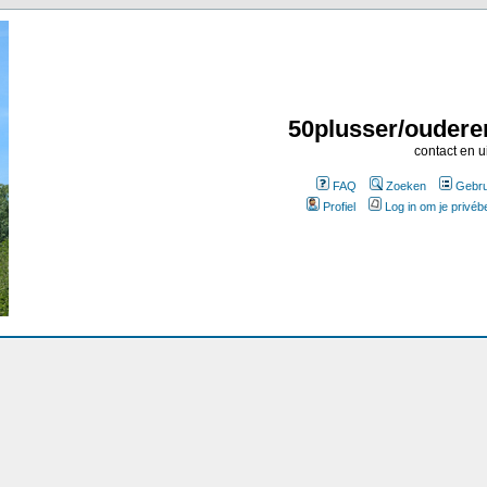
50plusser/oudere
contact en u
FAQ
Zoeken
Gebru
Profiel
Log in om je privéb