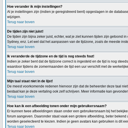
Hoe verander ik mijn instellingen?
Al je instellingen zijn (indien je geregistreerd bent) opgeslagen in de databa
wijzigen.
Terug naar boven
De tijden zijn niet juist!
De tijden zijn bijna zeker juist, echter, wat je ziet kunnen tijden zijn getoond in
Sydney, enz. Let wel dat het aanpassen van de tijdzone, zoals de meeste instel
Terug naar boven
Ik veranderde de tijdzone en de tijd is nog steeds fout!
Indien je zeker bent dat de tijdzone correct is ingesteld en de tijd is nog st
waardoor tijdens de zomermaanden de tijd een uur verschilt met de werkelijke 
Terug naar boven
Mijn taal staat niet in de lijst!
De meest voorkomende redenen hiervoor zijn dat de beheerder deze taal niet h
bestaat kan je deze vertaling ook zelf schrijven. Meer informatie kan gevond
Terug naar boven
Hoe kan ik een afbeelding tonen onder mijn gebruikersnaam?
Er kunnen twee afbeeldingen staan onder een gebruikersnaam bij het bekijken 
forum aangeven. Daaronder staat vaak een grotere afbeelding, beter bekend al
worden geselecteerd te kiezen. Indien je geen avatars kan gebruiken is dit e
Terug naar boven