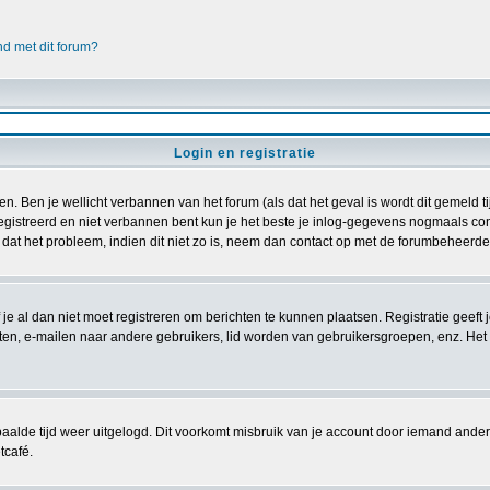
nd met dit forum?
Login en registratie
n. Ben je wellicht verbannen van het forum (als dat het geval is wordt dit gemeld 
istreerd en niet verbannen bent kun je het beste je inlog-gegevens nogmaals contr
 dat het probleem, indien dit niet zo is, neem dan contact op met de forumbeheerder
 je al dan niet moet registreren om berichten te kunnen plaatsen. Registratie geeft
chten, e-mailen naar andere gebruikers, lid worden van gebruikersgroepen, enz. Het
aalde tijd weer uitgelogd. Dit voorkomt misbruik van je account door iemand anders. I
tcafé.