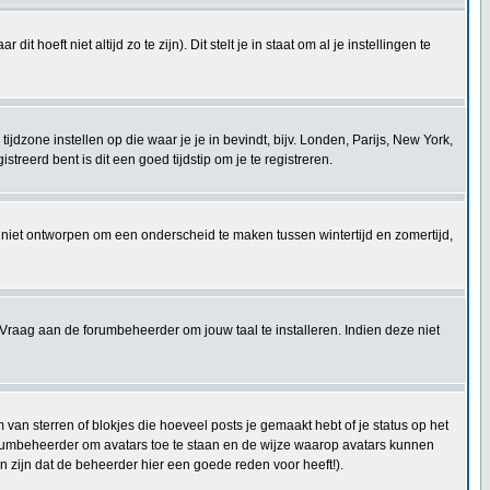
t hoeft niet altijd zo te zijn). Dit stelt je in staat om al je instellingen te
e tijdzone instellen op die waar je je in bevindt, bijv. Londen, Parijs, New York,
reerd bent is dit een goed tijdstip om je te registreren.
 is niet ontworpen om een onderscheid te maken tussen wintertijd en zomertijd,
Vraag aan de forumbeheerder om jouw taal te installeren. Indien deze niet
an sterren of blokjes die hoeveel posts je gemaakt hebt of je status op het
forumbeheerder om avatars toe te staan en de wijze waarop avatars kunnen
 zijn dat de beheerder hier een goede reden voor heeft!).