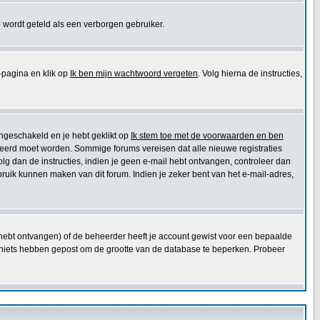
 wordt geteld als een verborgen gebruiker.
pagina en klik op
Ik ben mijn wachtwoord vergeten
. Volg hierna de instructies,
ingeschakeld en je hebt geklikt op
Ik stem toe met de voorwaarden en ben
ctiveerd moet worden. Sommige forums vereisen dat alle nieuwe registraties
olg dan de instructies, indien je geen e-mail hebt ontvangen, controleer dan
ruik kunnen maken van dit forum. Indien je zeker bent van het e-mail-adres,
e hebt ontvangen) of de beheerder heeft je account gewist voor een bepaalde
 die niets hebben gepost om de grootte van de database te beperken. Probeer