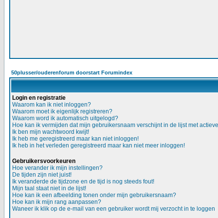
50plusser/ouderenforum doorstart Forumindex
Login en registratie
Waarom kan ik niet inloggen?
Waarom moet ik eigenlijk registreren?
Waarom word ik automatisch uitgelogd?
Hoe kan ik vermijden dat mijn gebruikersnaam verschijnt in de lijst met actiev
Ik ben mijn wachtwoord kwijt!
Ik heb me geregistreerd maar kan niet inloggen!
Ik heb in het verleden geregistreerd maar kan niet meer inloggen!
Gebruikersvoorkeuren
Hoe verander ik mijn instellingen?
De tijden zijn niet juist!
Ik veranderde de tijdzone en de tijd is nog steeds fout!
Mijn taal staat niet in de lijst!
Hoe kan ik een afbeelding tonen onder mijn gebruikersnaam?
Hoe kan ik mijn rang aanpassen?
Waneer ik klik op de e-mail van een gebruiker wordt mij verzocht in te loggen