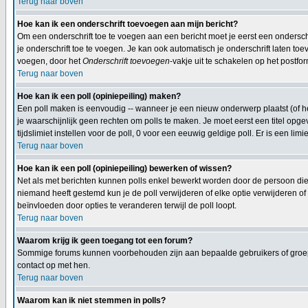
Terug naar boven
Hoe kan ik een onderschrift toevoegen aan mijn bericht?
Om een onderschrift toe te voegen aan een bericht moet je eerst een onderschif
je onderschrift toe te voegen. Je kan ook automatisch je onderschrift laten toe
voegen, door het
Onderschrift toevoegen
-vakje uit te schakelen op het postfor
Terug naar boven
Hoe kan ik een poll (opiniepeiling) maken?
Een poll maken is eenvoudig -- wanneer je een nieuw onderwerp plaatst (of het
je waarschijnlijk geen rechten om polls te maken. Je moet eerst een titel opge
tijdslimiet instellen voor de poll, 0 voor een eeuwig geldige poll. Er is een limi
Terug naar boven
Hoe kan ik een poll (opiniepeiling) bewerken of wissen?
Net als met berichten kunnen polls enkel bewerkt worden door de persoon die
niemand heeft gestemd kun je de poll verwijderen of elke optie verwijderen o
beïnvloeden door opties te veranderen terwijl de poll loopt.
Terug naar boven
Waarom krijg ik geen toegang tot een forum?
Sommige forums kunnen voorbehouden zijn aan bepaalde gebruikers of groepen
contact op met hen.
Terug naar boven
Waarom kan ik niet stemmen in polls?