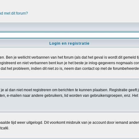
nd met dit forum?
Login en registratie
n. Ben je wellicht verbannen van het forum (als dat het geval is wordt dit gemeld 
istreerd en niet verbannen bent kun je het beste je inlog-gegevens nogmaals contr
 dat het probleem, indien dit niet zo is, neem dan contact op met de forumbeheerder
 je al dan niet moet registreren om berichten te kunnen plaatsen. Registratie geeft
chten, e-mailen naar andere gebruikers, lid worden van gebruikersgroepen, enz. Het
aalde tijd weer uitgelogd. Dit voorkomt misbruik van je account door iemand anders. I
tcafé.