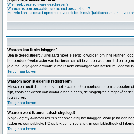
phpBB 2-gerelateerde zaken
Wie heeft deze software geschreven?
Waarom is een bepaalde functie niet beschikbaar?
Met wie kan ik contact opnemen over misbruik en/of juridische zaken in verba
Waarom kan ik niet inloggen?
Ben je geregistreerd? Uiteraard moet je eerst lid worden om in te kunnen logge
beheerder of webmaster van het forum om uit te vinden waarom. Indien je gereg
je e-mail of je geen activatie-e-mails hebt ontvangen van het forum. Meestal is
Terug naar boven
Waarom moet ik eigenlijk registreren?
Misschien hoeft dit niet eens -- het is aan de forumbeheerder om te bepalen of
zijn, zoals het kiezen van avatar-afbeeldingen, de mogelijkheid tot privéberi
registreren.
Terug naar boven
Waarom word ik automatisch uitgelogd?
Als je
Log mij automatisch in
niet aanvinkt bij het inloggen, word je na een bep
raden op een publieke PC op b.v. een universiteit, in een bibliotheek of Interne
Terug naar boven