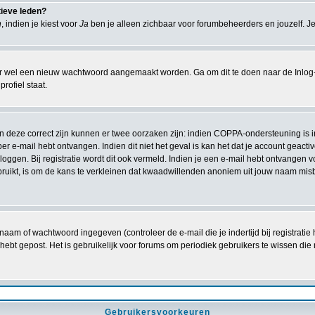
tieve leden?
n
, indien je kiest voor
Ja
ben je alleen zichbaar voor forumbeheerders en jouzelf. Je
r wel een nieuw wachtwoord aangemaakt worden. Ga om dit te doen naar de Inlog-
rofiel staat.
ien deze correct zijn kunnen er twee oorzaken zijn: indien COPPA-ondersteuning is 
e per e-mail hebt ontvangen. Indien dit niet het geval is kan het dat je account gea
oggen. Bij registratie wordt dit ook vermeld. Indien je een e-mail hebt ontvangen v
ruikt, is om de kans te verkleinen dat kwaadwillenden anoniem uit jouw naam misb
naam of wachtwoord ingegeven (controleer de e-mail die je indertijd bij registrati
iets hebt gepost. Het is gebruikelijk voor forums om periodiek gebruikers te wissen
Gebruikersvoorkeuren