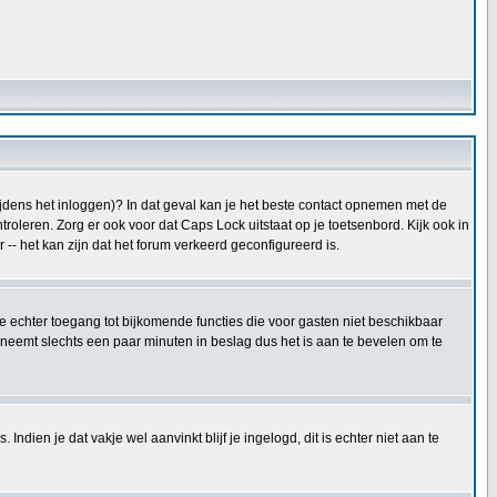
tijdens het inloggen)? In dat geval kan je het beste contact opnemen met de
oleren. Zorg er ook voor dat Caps Lock uitstaat op je toetsenbord. Kijk ook in
 -- het kan zijn dat het forum verkeerd geconfigureerd is.
 je echter toegang tot bijkomende functies die voor gasten niet beschikbaar
 neemt slechts een paar minuten in beslag dus het is aan te bevelen om te
ndien je dat vakje wel aanvinkt blijf je ingelogd, dit is echter niet aan te