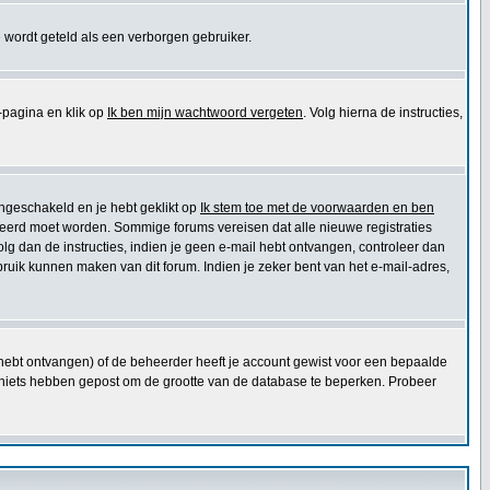
 wordt geteld als een verborgen gebruiker.
pagina en klik op
Ik ben mijn wachtwoord vergeten
. Volg hierna de instructies,
ingeschakeld en je hebt geklikt op
Ik stem toe met de voorwaarden en ben
ctiveerd moet worden. Sommige forums vereisen dat alle nieuwe registraties
olg dan de instructies, indien je geen e-mail hebt ontvangen, controleer dan
ruik kunnen maken van dit forum. Indien je zeker bent van het e-mail-adres,
e hebt ontvangen) of de beheerder heeft je account gewist voor een bepaalde
 die niets hebben gepost om de grootte van de database te beperken. Probeer