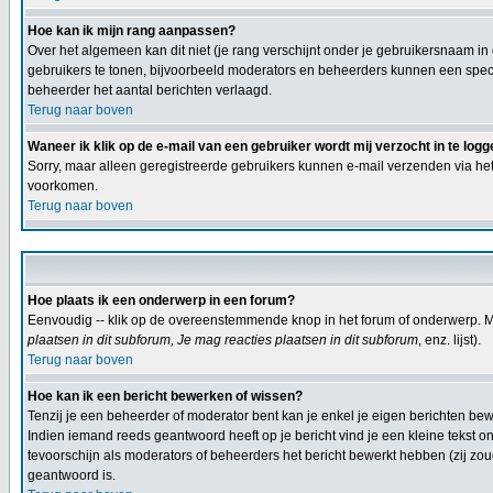
Hoe kan ik mijn rang aanpassen?
Over het algemeen kan dit niet (je rang verschijnt onder je gebruikersnaam in
gebruikers te tonen, bijvoorbeeld moderators en beheerders kunnen een specia
beheerder het aantal berichten verlaagd.
Terug naar boven
Waneer ik klik op de e-mail van een gebruiker wordt mij verzocht in te logg
Sorry, maar alleen geregistreerde gebruikers kunnen e-mail verzenden via het
voorkomen.
Terug naar boven
Hoe plaats ik een onderwerp in een forum?
Eenvoudig -- klik op de overeenstemmende knop in het forum of onderwerp. Mi
plaatsen in dit subforum, Je mag reacties plaatsen in dit subforum
, enz. lijst).
Terug naar boven
Hoe kan ik een bericht bewerken of wissen?
Tenzij je een beheerder of moderator bent kan je enkel je eigen berichten b
Indien iemand reeds geantwoord heeft op je bericht vind je een kleine tekst on
tevoorschijn als moderators of beheerders het bericht bewerkt hebben (zij z
geantwoord is.