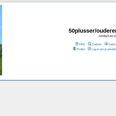
50plusser/oudere
contact en u
FAQ
Zoeken
Gebru
Profiel
Log in om je privéb