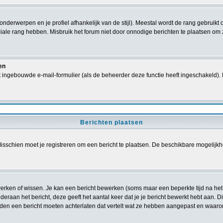
 onderwerpen en je profiel afhankelijk van de stijl). Meestal wordt de rang gebrui
le rang hebben. Misbruik het forum niet door onnodige berichten te plaatsen om zo
en
 ingebouwde e-mail-formulier (als de beheerder deze functie heeft ingeschakeld).
Berichten plaatsen
sschien moet je registreren om een bericht te plaatsen. De beschikbare mogelijkh
ewerken of wissen. Je kan een bericht bewerken (soms maar een beperkte tijd na he
deraan het bericht, deze geeft het aantal keer dat je je bericht bewerkt hebt aan. 
ouden een bericht moeten achterlaten dat vertelt wat ze hebben aangepast en waar