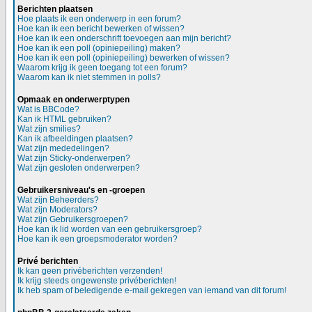
Berichten plaatsen
Hoe plaats ik een onderwerp in een forum?
Hoe kan ik een bericht bewerken of wissen?
Hoe kan ik een onderschrift toevoegen aan mijn bericht?
Hoe kan ik een poll (opiniepeiling) maken?
Hoe kan ik een poll (opiniepeiling) bewerken of wissen?
Waarom krijg ik geen toegang tot een forum?
Waarom kan ik niet stemmen in polls?
Opmaak en onderwerptypen
Wat is BBCode?
Kan ik HTML gebruiken?
Wat zijn smilies?
Kan ik afbeeldingen plaatsen?
Wat zijn mededelingen?
Wat zijn Sticky-onderwerpen?
Wat zijn gesloten onderwerpen?
Gebruikersniveau's en -groepen
Wat zijn Beheerders?
Wat zijn Moderators?
Wat zijn Gebruikersgroepen?
Hoe kan ik lid worden van een gebruikersgroep?
Hoe kan ik een groepsmoderator worden?
Privé berichten
Ik kan geen privéberichten verzenden!
Ik krijg steeds ongewenste privéberichten!
Ik heb spam of beledigende e-mail gekregen van iemand van dit forum!