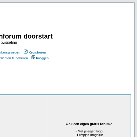
nforum doorstart
itwisseling
ikersgroepen
Registreren
erichten te bekijken
Inloggen
Ook een eigen gratis forum?
- Met je eigen logo
- Filmpjes mogelijk!