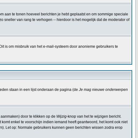
kt om aan te tonen hoeveel berichten je hebt geplaatst en om sommige speciale
 sneller van rang te verhogen -- hierdoor is het mogelijk dat de moderator of
 Dit is om misbruik van het e-mail-systeem door anonieme gebruikers te
eden staan in een lijst onderaan de pagina (de
Je mag nieuwe onderwerpen
t aanmaken) door te klikken op de
Wijzig
-knop van het te wijzigen bericht.
Dit komt enkel te voorschijn indien iemand heeft geantwoord, het komt ook niet
om). Let op: Normale gebruikers kunnen geen berichten wissen zodra erop