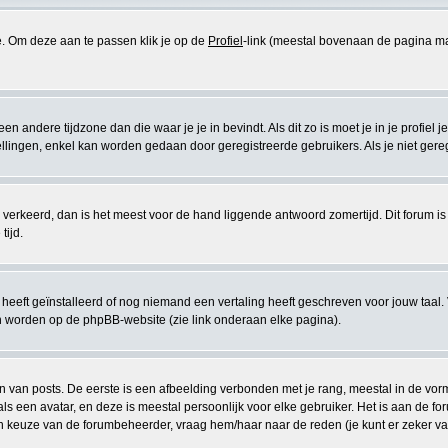
se. Om deze aan te passen klik je op de
Profiel
-link (meestal bovenaan de pagina maar di
 een andere tijdzone dan die waar je je in bevindt. Als dit zo is moet je in je profiel j
lingen, enkel kan worden gedaan door geregistreerde gebruikers. Als je niet geregist
eeds verkeerd, dan is het meest voor de hand liggende antwoord zomertijd. Dit forum
tijd.
eeft geïnstalleerd of nog niemand een vertaling heeft geschreven voor jouw taal. 
en worden op de phpBB-website (zie link onderaan elke pagina).
van posts. De eerste is een afbeelding verbonden met je rang, meestal in de vorm v
s een avatar, en deze is meestal persoonlijk voor elke gebruiker. Het is aan de 
en keuze van de forumbeheerder, vraag hem/haar naar de reden (je kunt er zeker van