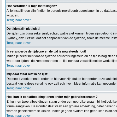
Hoe verander ik mijn instellingen?
Al je instellingen zijn (indien je geregistreerd bent) opgeslagen in de databa
wijzigen.
Terug naar boven
De tijden zijn niet juist!
De tijden zijn bijna zeker juist, echter, wat je ziet kunnen tijden zijn getoond in
Sydney, enz. Let wel dat het aanpassen van de tijdzone, zoals de meeste instel
Terug naar boven
Ik veranderde de tijdzone en de tijd is nog steeds fout!
Indien je zeker bent dat de tijdzone correct is ingesteld en de tijd is nog st
waardoor tijdens de zomermaanden de tijd een uur verschilt met de werkelijke 
Terug naar boven
Mijn taal staat niet in de lijst!
De meest voorkomende redenen hiervoor zijn dat de beheerder deze taal niet h
bestaat kan je deze vertaling ook zelf schrijven. Meer informatie kan gevond
Terug naar boven
Hoe kan ik een afbeelding tonen onder mijn gebruikersnaam?
Er kunnen twee afbeeldingen staan onder een gebruikersnaam bij het bekijken 
forum aangeven. Daaronder staat vaak een grotere afbeelding, beter bekend al
worden geselecteerd te kiezen. Indien je geen avatars kan gebruiken is dit e
Terug naar boven