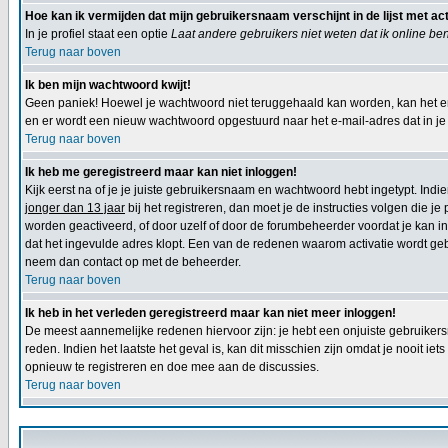
Hoe kan ik vermijden dat mijn gebruikersnaam verschijnt in de lijst met ac
In je profiel staat een optie
Laat andere gebruikers niet weten dat ik online be
Terug naar boven
Ik ben mijn wachtwoord kwijt!
Geen paniek! Hoewel je wachtwoord niet teruggehaald kan worden, kan het e
en er wordt een nieuw wachtwoord opgestuurd naar het e-mail-adres dat in je p
Terug naar boven
Ik heb me geregistreerd maar kan niet inloggen!
Kijk eerst na of je je juiste gebruikersnaam en wachtwoord hebt ingetypt. Ind
jonger dan 13 jaar
bij het registreren, dan moet je de instructies volgen die j
worden geactiveerd, of door uzelf of door de forumbeheerder voordat je kan inl
dat het ingevulde adres klopt. Een van de redenen waarom activatie wordt geb
neem dan contact op met de beheerder.
Terug naar boven
Ik heb in het verleden geregistreerd maar kan niet meer inloggen!
De meest aannemelijke redenen hiervoor zijn: je hebt een onjuiste gebruikers
reden. Indien het laatste het geval is, kan dit misschien zijn omdat je nooit 
opnieuw te registreren en doe mee aan de discussies.
Terug naar boven