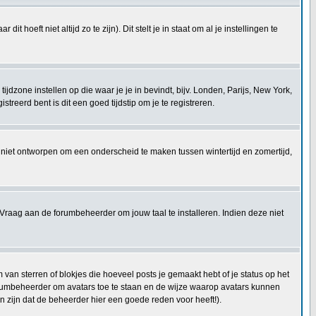
t hoeft niet altijd zo te zijn). Dit stelt je in staat om al je instellingen te
e tijdzone instellen op die waar je je in bevindt, bijv. Londen, Parijs, New York,
reerd bent is dit een goed tijdstip om je te registreren.
 is niet ontworpen om een onderscheid te maken tussen wintertijd en zomertijd,
Vraag aan de forumbeheerder om jouw taal te installeren. Indien deze niet
an sterren of blokjes die hoeveel posts je gemaakt hebt of je status op het
forumbeheerder om avatars toe te staan en de wijze waarop avatars kunnen
 zijn dat de beheerder hier een goede reden voor heeft!).