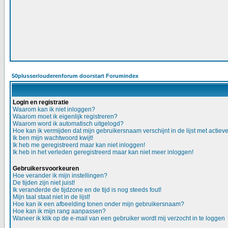
50plusser/ouderenforum doorstart Forumindex
Login en registratie
Waarom kan ik niet inloggen?
Waarom moet ik eigenlijk registreren?
Waarom word ik automatisch uitgelogd?
Hoe kan ik vermijden dat mijn gebruikersnaam verschijnt in de lijst met actiev
Ik ben mijn wachtwoord kwijt!
Ik heb me geregistreerd maar kan niet inloggen!
Ik heb in het verleden geregistreerd maar kan niet meer inloggen!
Gebruikersvoorkeuren
Hoe verander ik mijn instellingen?
De tijden zijn niet juist!
Ik veranderde de tijdzone en de tijd is nog steeds fout!
Mijn taal staat niet in de lijst!
Hoe kan ik een afbeelding tonen onder mijn gebruikersnaam?
Hoe kan ik mijn rang aanpassen?
Waneer ik klik op de e-mail van een gebruiker wordt mij verzocht in te loggen