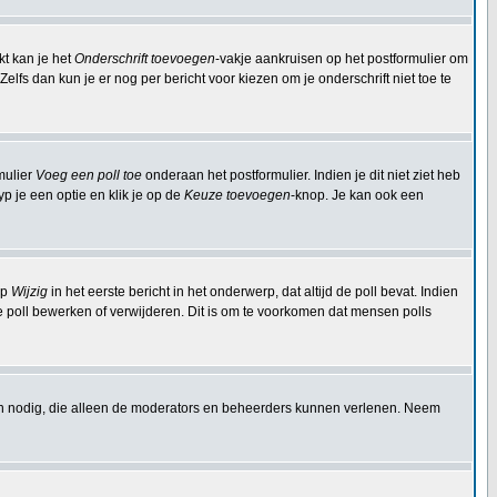
kt kan je het
Onderschrift toevoegen
-vakje aankruisen op het postformulier om
elfs dan kun je er nog per bericht voor kiezen om je onderschrift niet toe te
mulier
Voeg een poll toe
onderaan het postformulier. Indien je dit niet ziet heb
p je een optie en klik je op de
Keuze toevoegen
-knop. Je kan ook een
op
Wijzig
in het eerste bericht in het onderwerp, dat altijd de poll bevat. Indien
e poll bewerken of verwijderen. Dit is om te voorkomen dat mensen polls
en nodig, die alleen de moderators en beheerders kunnen verlenen. Neem