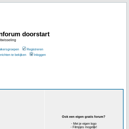
nforum doorstart
itwisseling
ikersgroepen
Registreren
erichten te bekijken
Inloggen
Ook een eigen gratis forum?
- Met je eigen logo
- Filmpjes mogelijk!