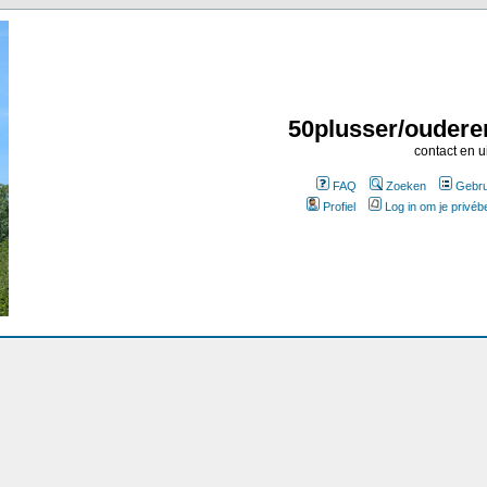
50plusser/oudere
contact en u
FAQ
Zoeken
Gebru
Profiel
Log in om je privéb