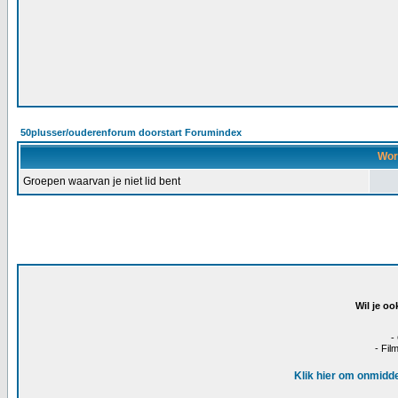
50plusser/ouderenforum doorstart Forumindex
Wor
Groepen waarvan je niet lid bent
Wil je oo
-
- Fil
Klik hier om onmidde