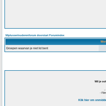
50plusser/ouderenforum doorstart Forumindex
Wor
Groepen waarvan je niet lid bent
Wil je oo
-
- Fil
Klik hier om onmidde