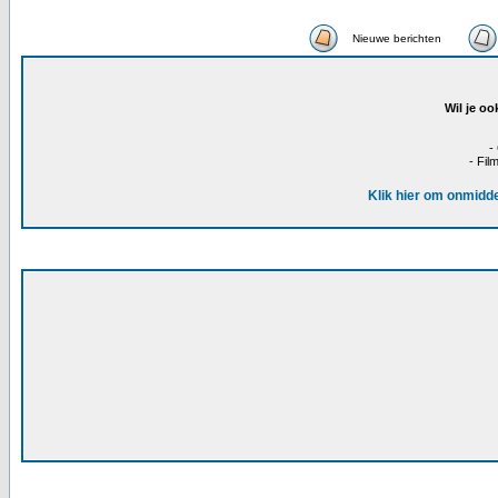
Nieuwe berichten
Wil je oo
-
- Fil
Klik hier om onmidde