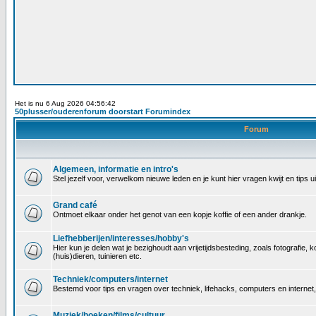
Het is nu 6 Aug 2026 04:56:42
50plusser/ouderenforum doorstart Forumindex
Forum
Algemeen, informatie en intro's
Stel jezelf voor, verwelkom nieuwe leden en je kunt hier vragen kwijt en tips
Grand café
Ontmoet elkaar onder het genot van een kopje koffie of een ander drankje.
Liefhebberijen/interesses/hobby's
Hier kun je delen wat je bezighoudt aan vrijetijdsbesteding, zoals fotografi
(huis)dieren, tuinieren etc.
Techniek/computers/internet
Bestemd voor tips en vragen over techniek, lifehacks, computers en internet
Muziek/boeken/films/cultuur