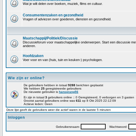
Wat je wilt delen over boeken, muziek, films en cultuur.
Consumentenzaken en gezondheid
Vragen of adviezen over goederen, diensten en gezondheid.
Maatschappij/Politiek/Discussie
Discussieforum voor maatschappelijke onderwerpen. Start een discussie met 
anderen.
Hoofdzaken
Voer voor en van (huis, tuin en keuken-) psychologen.
Wie zijn er online?
De gebruikers hebben in totaal
9288
berichten geplaatst
We hebben
25
geregistreerde gebruikers
De nieuwste gebruiker is
hansprang56
Er zijn in totaal
3
gebruikers online :: 0 Geregistreerd, 0 verborgen en 3 gasten
Grootst aantal gebruikers online was
611
op 8 Okt 2025 22:12:09
Actieve leden: Geen
Deze lijst geeft de gebruikers weer die actief waren in de laatste 5 minuten
Inloggen
Gebruikersnaam:
Wachtwoord: