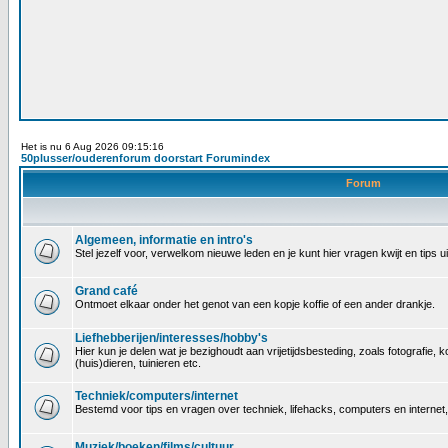
Het is nu 6 Aug 2026 09:15:16
50plusser/ouderenforum doorstart Forumindex
Forum
Algemeen, informatie en intro's
Stel jezelf voor, verwelkom nieuwe leden en je kunt hier vragen kwijt en tips
Grand café
Ontmoet elkaar onder het genot van een kopje koffie of een ander drankje.
Liefhebberijen/interesses/hobby's
Hier kun je delen wat je bezighoudt aan vrijetijdsbesteding, zoals fotografi
(huis)dieren, tuinieren etc.
Techniek/computers/internet
Bestemd voor tips en vragen over techniek, lifehacks, computers en internet
Muziek/boeken/films/cultuur