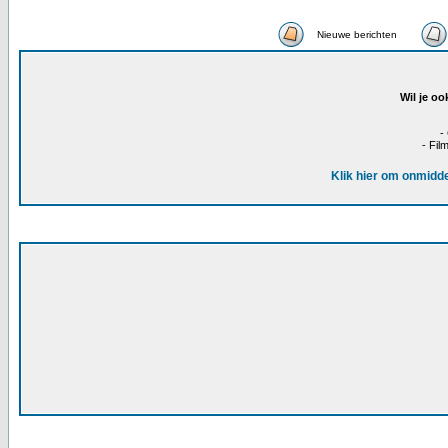
Nieuwe berichten
Wil je oo
-
- Fil
Klik hier om onmidde