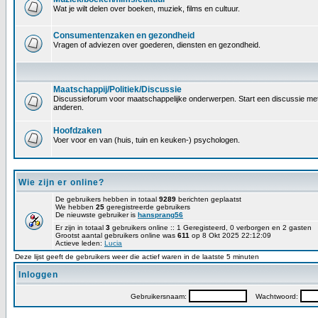
Wat je wilt delen over boeken, muziek, films en cultuur.
Consumentenzaken en gezondheid
Vragen of adviezen over goederen, diensten en gezondheid.
Maatschappij/Politiek/Discussie
Discussieforum voor maatschappelijke onderwerpen. Start een discussie met 
anderen.
Hoofdzaken
Voer voor en van (huis, tuin en keuken-) psychologen.
Wie zijn er online?
De gebruikers hebben in totaal
9289
berichten geplaatst
We hebben
25
geregistreerde gebruikers
De nieuwste gebruiker is
hansprang56
Er zijn in totaal
3
gebruikers online :: 1 Geregisteerd, 0 verborgen en 2 gasten
Grootst aantal gebruikers online was
611
op 8 Okt 2025 22:12:09
Actieve leden:
Lucia
Deze lijst geeft de gebruikers weer die actief waren in de laatste 5 minuten
Inloggen
Gebruikersnaam:
Wachtwoord: