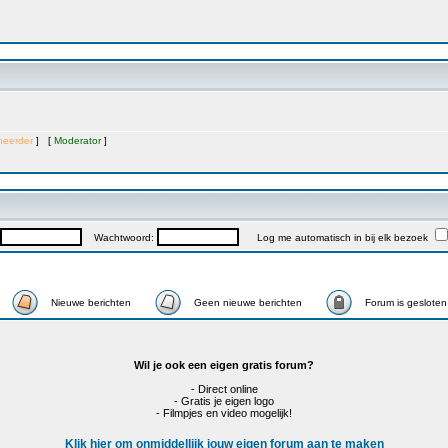
heerder
] [
Moderator
]
Wachtwoord:
Log me automatisch in bij elk bezoek
Nieuwe berichten
Geen nieuwe berichten
Forum is gesloten
Wil je ook een eigen gratis forum?
- Direct online
- Gratis je eigen logo
- Filmpjes en video mogelijk!
Klik hier om onmiddellijk jouw eigen forum aan te maken