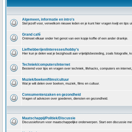
Algemeen, informatie en intro's
Stel jezelf voor, verwelkom nieuwe leden en je kunt hier vragen kwijt en tips
Grand café
Ontmoet elkaar onder het genot van een kopje koffie of een ander drankje.
Liefhebberijen/interesses/hobby's
Hier kun je delen wat je bezighoudt aan vrijetijdsbesteding, zoals fotografie
Techniek/computers/internet
Bestemd voor tips en vragen over techniek, lifehacks, computers en internet
Muziek/boeken/films/cultuur
Wat je wilt delen over boeken, muziek, films en cultuur.
Consumentenzaken en gezondheid
Vragen of adviezen over goederen, diensten en gezondheid.
Maatschappij/Politiek/Discussie
Discussieforum voor maatschappelijke onderwerpen. Start een discussie met 