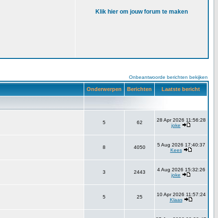
Klik hier om jouw forum te maken
Onbeantwoorde berichten bekijken
Onderwerpen
Berichten
Laatste bericht
28 Apr 2026 11:56:28
5
62
joke
5 Aug 2026 17:40:37
8
4050
Kees
4 Aug 2026 15:32:26
3
2443
joke
10 Apr 2026 11:57:24
5
25
Klaas