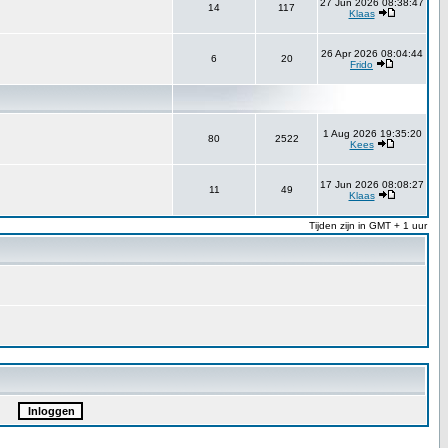
27 Jun 2026 08:38:47
14
117
Klaas
26 Apr 2026 08:04:44
6
20
Frido
1 Aug 2026 19:35:20
80
2522
Kees
17 Jun 2026 08:08:27
11
49
Klaas
Tijden zijn in GMT + 1 uur