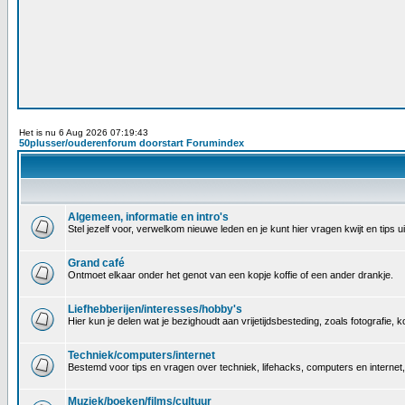
Het is nu 6 Aug 2026 07:19:43
50plusser/ouderenforum doorstart Forumindex
Algemeen, informatie en intro's
Stel jezelf voor, verwelkom nieuwe leden en je kunt hier vragen kwijt en tips
Grand café
Ontmoet elkaar onder het genot van een kopje koffie of een ander drankje.
Liefhebberijen/interesses/hobby's
Hier kun je delen wat je bezighoudt aan vrijetijdsbesteding, zoals fotografie
Techniek/computers/internet
Bestemd voor tips en vragen over techniek, lifehacks, computers en internet
Muziek/boeken/films/cultuur