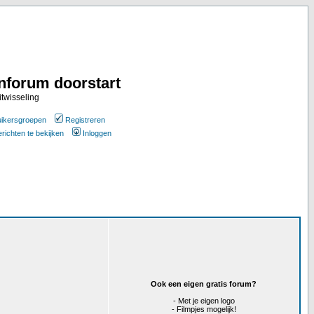
nforum doorstart
itwisseling
ikersgroepen
Registreren
erichten te bekijken
Inloggen
Ook een eigen gratis forum?
- Met je eigen logo
- Filmpjes mogelijk!