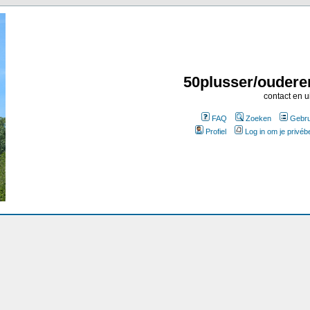
50plusser/oudere
contact en u
FAQ
Zoeken
Gebru
Profiel
Log in om je privéb