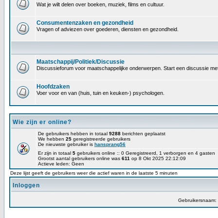
Wat je wilt delen over boeken, muziek, films en cultuur.
Consumentenzaken en gezondheid
Vragen of adviezen over goederen, diensten en gezondheid.
Maatschappij/Politiek/Discussie
Discussieforum voor maatschappelijke onderwerpen. Start een discussie met 
Hoofdzaken
Voer voor en van (huis, tuin en keuken-) psychologen.
Wie zijn er online?
De gebruikers hebben in totaal
9288
berichten geplaatst
We hebben
25
geregistreerde gebruikers
De nieuwste gebruiker is
hansprang56
Er zijn in totaal
5
gebruikers online :: 0 Geregistreerd, 1 verborgen en 4 gasten
Grootst aantal gebruikers online was
611
op 8 Okt 2025 22:12:09
Actieve leden: Geen
Deze lijst geeft de gebruikers weer die actief waren in de laatste 5 minuten
Inloggen
Gebruikersnaam: