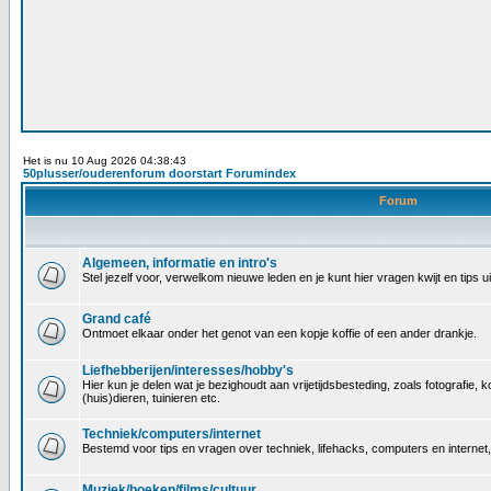
Het is nu 10 Aug 2026 04:38:43
50plusser/ouderenforum doorstart Forumindex
Forum
Algemeen, informatie en intro's
Stel jezelf voor, verwelkom nieuwe leden en je kunt hier vragen kwijt en tips
Grand café
Ontmoet elkaar onder het genot van een kopje koffie of een ander drankje.
Liefhebberijen/interesses/hobby's
Hier kun je delen wat je bezighoudt aan vrijetijdsbesteding, zoals fotografi
(huis)dieren, tuinieren etc.
Techniek/computers/internet
Bestemd voor tips en vragen over techniek, lifehacks, computers en internet
Muziek/boeken/films/cultuur