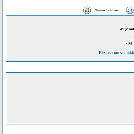
Nieuwe berichten
Wil je oo
-
- Fil
Klik hier om onmidde