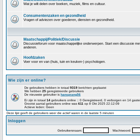
Wat je wilt delen over boeken, muziek, films en cultuur.
Consumentenzaken en gezondheid
Vragen of adviezen over goederen, diensten en gezondheid.
Maatschappij/Politiek/Discussie
Discussieforum voor maatschappelijke onderwerpen. Start een discussie met 
anderen.
Hoofdzaken
Voer voor en van (huis, tuin en keuken-) psychologen.
Wie zijn er online?
De gebruikers hebben in totaal
9319
berichten geplaatst
We hebben
25
geregistreerde gebruikers
De nieuwste gebruiker is
hansprang56
Er zijn in totaal
14
gebruikers online :: 0 Geregistreerd, 0 verborgen en 14 gas
Grootst aantal gebruikers online was
611
op 8 Okt 2025 22:12:09
Actieve leden: Geen
Deze lijst geeft de gebruikers weer die actief waren in de laatste 5 minuten
Inloggen
Gebruikersnaam:
Wachtwoord: