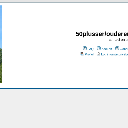
50plusser/oudere
contact en u
FAQ
Zoeken
Gebru
Profiel
Log in om je privéb