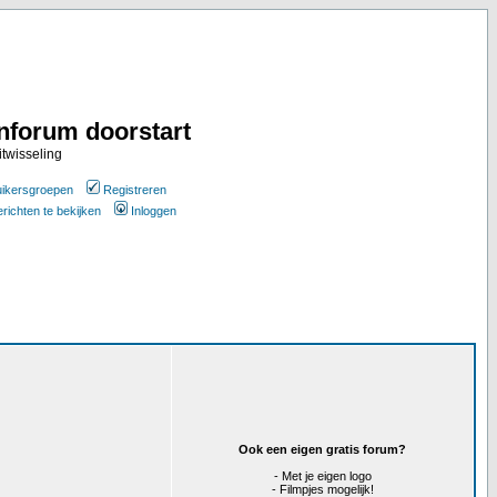
nforum doorstart
itwisseling
ikersgroepen
Registreren
erichten te bekijken
Inloggen
Ook een eigen gratis forum?
- Met je eigen logo
- Filmpjes mogelijk!