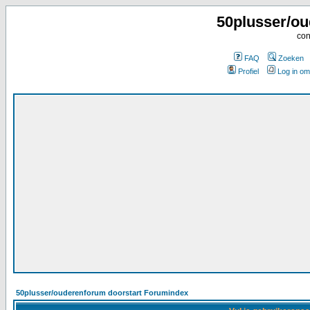
50plusser/ou
con
FAQ
Zoeken
Profiel
Log in om
50plusser/ouderenforum doorstart Forumindex