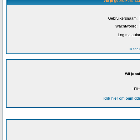
Vul je gebruikersna
Gebruikersnaam:
Wachtwoord:
Log me autom
Ik ben
Wil je oo
-
- Fil
Klik hier om onmidde