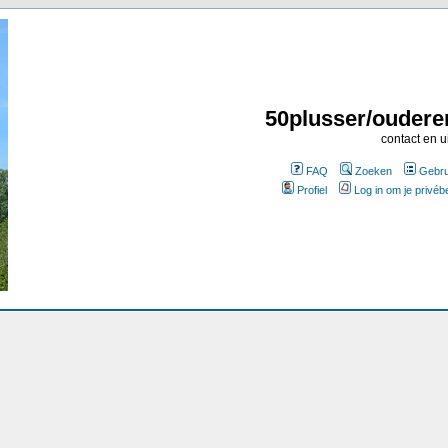
50plusser/oudere
contact en u
FAQ
Zoeken
Gebru
Profiel
Log in om je privéb