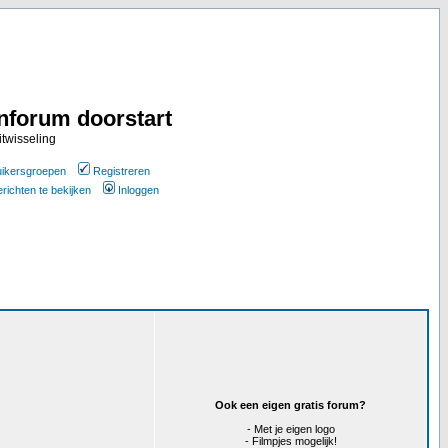
nforum doorstart
itwisseling
ikersgroepen
Registreren
erichten te bekijken
Inloggen
Ook een eigen gratis forum?
- Met je eigen logo
- Filmpjes mogelijk!